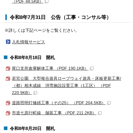
（PDF 48.5KB）
令和8年7月31日 公告（工事・コンサル等）
※詳しくは下記ページをご覧ください。
入札情報サービス
令和8年8月18日 開札
尾口支所倉庫解体工事 （PDF 190.1KB）
若宮公園 大型複合遊具ロープウェイ遊具・床板更新工事/
（都）相木成線 消雪施設設置工事（1工区） （PDF
220.9KB）
道路照明灯修繕工事（その25） （PDF 204.5KB）
市道七原行町線 舗装工事 （PDF 211.2KB）
令和8年8月20日 開札