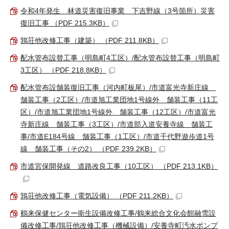
令和4年発生 林道災害復旧事業 下吉野線（3号箇所）災害
復旧工事 （PDF 215.3KB）
鶉荘他改修工事（建築） （PDF 211.8KB）
配水管布設替工事（明島町4工区）/配水管布設替工事（明島町
3工区） （PDF 218.8KB）
配水管布設舗装復旧工事（河内町板尾）/市道富光寺新庄線
舗装工事（2工区）/市道旭工業団地1号線外 舗装工事（11工
区）/市道旭工業団地1号線外 舗装工事（12工区）/市道富光
寺新庄線 舗装工事（3工区）/市道部入道安養寺線 舗装工
事/市道E184号線 舗装工事（1工区）/市道千代野遊歩道1号
線 舗装工事（その2） （PDF 239.2KB）
市道宮保開発線 道路改良工事（10工区） （PDF 213.1KB）
鶉荘他改修工事（電気設備） （PDF 211.2KB）
鶴来保健センター衛生設備改修工事/鶴来総合文化会館融雪設
備改修工事/鶉荘他改修工事（機械設備）/安養寺町汚水ポンプ