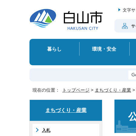
文字サ
サ
暮らし
環境・安全
現在の位置：
トップページ
>
まちづくり・産業
まちづくり・産業
入札