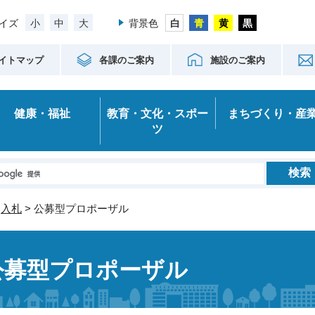
小
中
大
イズ
背景色
イトマップ
各課のご案内
施設のご案内
健康・福祉
教育・文化・スポー
まちづくり・産
ツ
>
入札
> 公募型プロポーザル
公募型プロポーザル