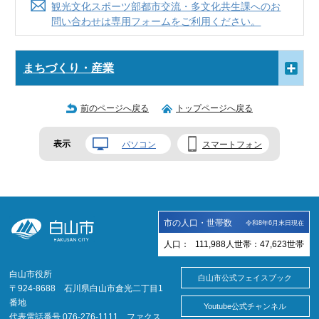
観光文化スポーツ部都市交流・多文化共生課へのお
問い合わせは専用フォームをご利用ください。
まちづくり・産業
前のページへ戻る
トップページへ戻る
表示
パソコン
スマートフォン
市の人口・世帯数
令和8年6月末日現在
人口：
111,988
人
世帯：
47,623
世帯
白山市役所
白山市公式フェイスブック
〒924-8688 石川県白山市倉光二丁目1
番地
Youtube公式チャンネル
代表電話番号 076-276-1111 ファクス