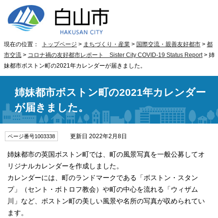
現在の位置：
トップページ
>
まちづくり・産業
>
国際交流・親善友好都市
>
都
市交流
>
コロナ禍の友好都市レポート
Sister City COVID-19 Status Report
> 姉
妹都市ボストン町の2021年カレンダーが届きました。
姉妹都市ボストン町の2021年カレンダー
が届きました。
更新日 2022年2月8日
ページ番号1003338
姉妹都市の英国ボストン町では、町の風景写真を一般公募してオ
リジナルカレンダーを作成しました。
カレンダーには、町のランドマークである「ボストン・スタン
プ」（セント・ボトロフ教会）や町の中心を流れる「ウィザム
川」など、ボストン町の美しい風景や名所の写真が収められてい
ます。