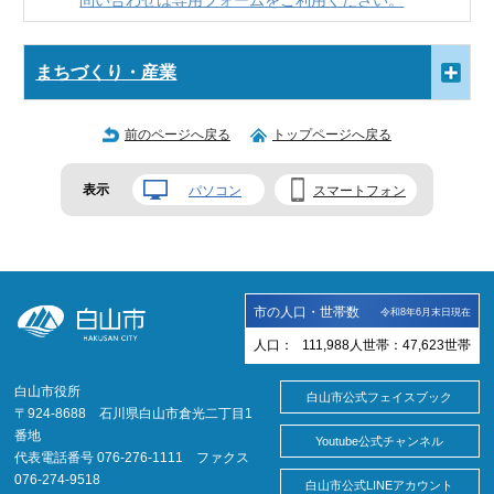
問い合わせは専用フォームをご利用ください。
まちづくり・産業
前のページへ戻る
トップページへ戻る
表示
パソコン
スマートフォン
市の人口・世帯数
令和8年6月末日現在
人口：
111,988
人
世帯：
47,623
世帯
白山市役所
白山市公式フェイスブック
〒924-8688 石川県白山市倉光二丁目1
番地
Youtube公式チャンネル
代表電話番号 076-276-1111 ファクス
076-274-9518
白山市公式LINEアカウント