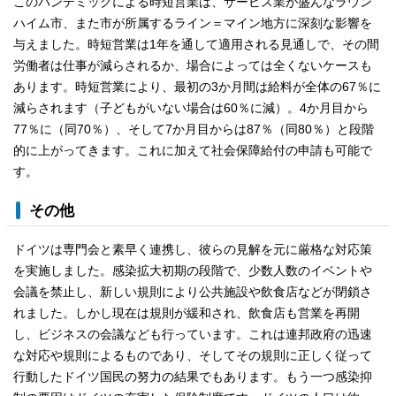
このパンデミックによる時短営業は、サービス業が盛んなラウン
ハイム市、また市が所属するライン＝マイン地方に深刻な影響を
与えました。時短営業は1年を通して適用される見通しで、その間
労働者は仕事が減らされるか、場合によっては全くないケースも
あります。時短営業により、最初の3か月間は給料が全体の67％に
減らされます（子どもがいない場合は60％に減）。4か月目から
77％に（同70％）、そして7か月目からは87％（同80％）と段階
的に上がってきます。これに加えて社会保障給付の申請も可能で
す。
その他
ドイツは専門会と素早く連携し、彼らの見解を元に厳格な対応策
を実施しました。感染拡大初期の段階で、少数人数のイベントや
会議を禁止し、新しい規則により公共施設や飲食店などが閉鎖さ
れました。しかし現在は規則が緩和され、飲食店も営業を再開
し、ビジネスの会議なども行っています。これは連邦政府の迅速
な対応や規則によるものであり、そしてその規則に正しく従って
行動したドイツ国民の努力の結果でもあります。もう一つ感染抑