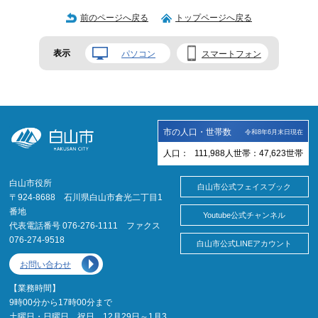
前のページへ戻る
トップページへ戻る
表示
パソコン
スマートフォン
市の人口・世帯数
令和8年6月末日現在
人口：
111,988
人
世帯：
47,623
世帯
白山市役所
白山市公式フェイスブック
〒924-8688 石川県白山市倉光二丁目1
番地
Youtube公式チャンネル
代表電話番号 076-276-1111 ファクス
076-274-9518
白山市公式LINEアカウント
お問い合わせ
【業務時間】
9時00分から17時00分まで
土曜日・日曜日、祝日、12月29日～1月3