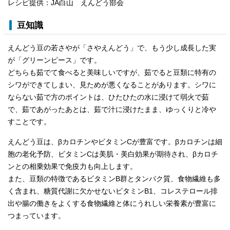
レシピ提供：JA白山 えんどう部会
豆知識
えんどう豆の若さやが「さやえんどう」で、もう少し成長した実
が「グリーンピース」です。
どちらも茹でて食べると美味しいですが、茹でると豆類に特有の
シワができてしまい、見ためが悪くなることがあります。シワに
ならない茹で方のポイントは、ひたひたの水に浸けて弱火で茹
で、茹であがったあとは、茹で汁に浸けたまま、ゆっくりと冷や
すことです。
えんどう豆は、βカロチンやビタミンCが豊富です。βカロチンは細
胞の老化予防、ビタミンCは美肌・美白効果が期待され、βカロチ
ンとの相乗効果で免疫力も向上します。
また、豆類の特徴であるビタミンB群とタンパク質、食物繊維も多
く含まれ、糖質代謝に欠かせないビタミンB1、コレステロール排
出や腸の働きをよくする食物繊維と体にうれしい栄養素が豊富に
つまっています。