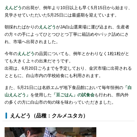
えんどう
の出荷が、例年より10日以上も早く5月15日から始まり、
見学させていただいた5月25日には最盛期を迎えています。
朝採れたばかりの
えんどう
がJA白山選果場に運び込まれ、生産者
の方々の手によってひとつひとつ丁寧に箱詰めやパック詰めにさ
れ、市場へ出荷されました。
今年の
えんどう
の品質についても、例年とかわりなく1粒1粒がと
ても大きく上々の出来だそうです。
出荷は、6月20日ごろまでを予定しており、金沢市場に出荷される
とともに、白山市内の学校給食にも利用されます。
また、5月21日には名鉄エムザ地下食品館において毎年恒例の
「白
山えんどう」
を使用した
「豆ごはん」の試食会
も行われ、県内外
の多くの方に白山市の旬の味を味わっていただきました。
えんどう（品種：クルメユタカ）