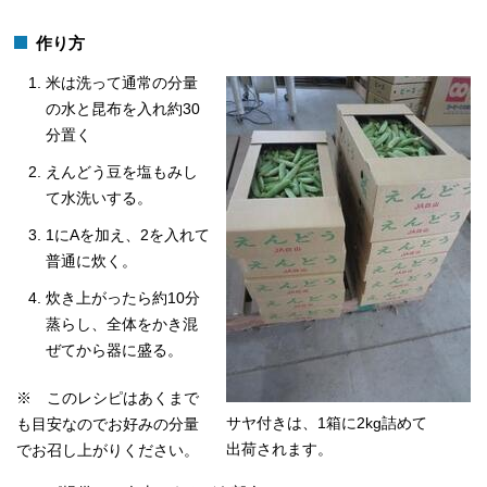
作り方
米は洗って通常の分量
の水と昆布を入れ約30
分置く
えんどう豆を塩もみし
て水洗いする。
1にAを加え、2を入れて
普通に炊く。
炊き上がったら約10分
蒸らし、全体をかき混
ぜてから器に盛る。
※ このレシピはあくまで
サヤ付きは、1箱に2kg詰めて
も目安なのでお好みの分量
出荷されます。
でお召し上がりください。