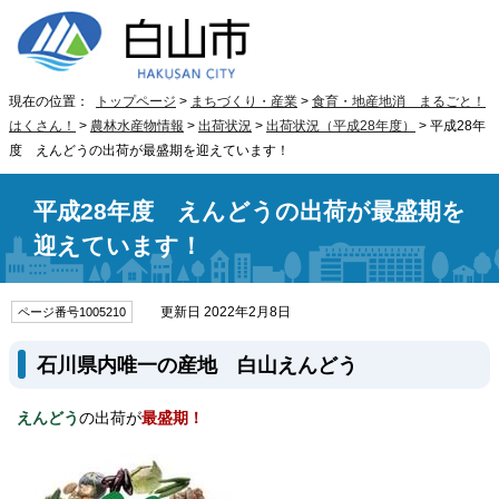
現在の位置：
トップページ
>
まちづくり・産業
>
食育・地産地消 まるごと！
はくさん！
>
農林水産物情報
>
出荷状況
>
出荷状況（平成28年度）
> 平成28年
度 えんどうの出荷が最盛期を迎えています！
平成28年度 えんどうの出荷が最盛期を
迎えています！
更新日 2022年2月8日
ページ番号1005210
石川県内唯一の産地 白山えんどう
えんどう
の出荷が
最盛期！