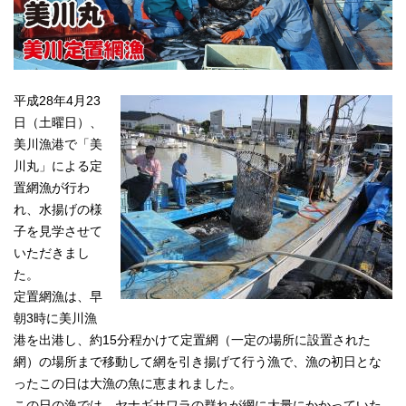
平成28年4月23
日（土曜日）、
美川漁港で「美
川丸」による定
置網漁が行わ
れ、水揚げの様
子を見学させて
いただきまし
た。
定置網漁は、早
朝3時に美川漁
港を出港し、約15分程かけて定置網（一定の場所に設置された
網）の場所まで移動して網を引き揚げて行う漁で、漁の初日とな
ったこの日は大漁の魚に恵まれました。
この日の漁では、ヤナギサワラの群れが網に大量にかかっていた