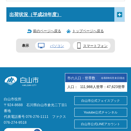
出荷状況（平成28年度）
前のページへ戻る
トップページへ戻る
表示
パソコン
スマートフォン
市の人口・世帯数
令和8年6月末日現在
人口：
111,988
人
世帯：
47,623
世帯
白山市役所
白山市公式フェイスブック
〒924-8688 石川県白山市倉光二丁目1
番地
Youtube公式チャンネル
代表電話番号 076-276-1111 ファクス
076-274-9518
白山市公式LINEアカウント