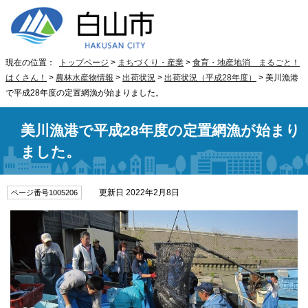
現在の位置：
トップページ
>
まちづくり・産業
>
食育・地産地消 まるごと！
はくさん！
>
農林水産物情報
>
出荷状況
>
出荷状況（平成28年度）
> 美川漁港
で平成28年度の定置網漁が始まりました。
美川漁港で平成28年度の定置網漁が始まり
ました。
更新日 2022年2月8日
ページ番号1005206