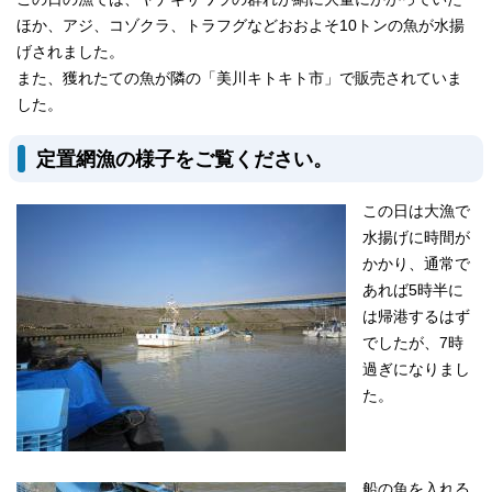
ほか、アジ、コゾクラ、トラフグなどおおよそ10トンの魚が水揚
げされました。
また、獲れたての魚が隣の「美川キトキト市」で販売されていま
した。
定置網漁の様子をご覧ください。
この日は大漁で
水揚げに時間が
かかり、通常で
あれば5時半に
は帰港するはず
でしたが、7時
過ぎになりまし
た。
船の魚を入れる