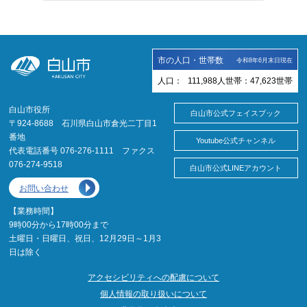
市の人口・世帯数
令和8年6月末日現在
人口：
111,988
人
世帯：
47,623
世帯
白山市役所
白山市公式フェイスブック
〒924-8688 石川県白山市倉光二丁目1
番地
Youtube公式チャンネル
代表電話番号 076-276-1111 ファクス
076-274-9518
白山市公式LINEアカウント
お問い合わせ
【業務時間】
9時00分から17時00分まで
土曜日・日曜日、祝日、12月29日～1月3
日は除く
アクセシビリティへの配慮について
個人情報の取り扱いについて