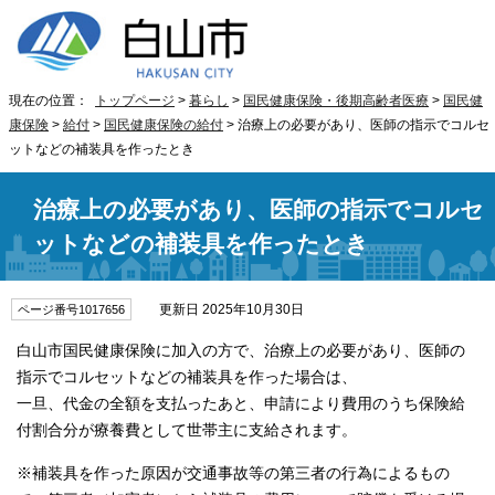
現在の位置：
トップページ
>
暮らし
>
国民健康保険・後期高齢者医療
>
国民健
康保険
>
給付
>
国民健康保険の給付
> 治療上の必要があり、医師の指示でコルセ
ットなどの補装具を作ったとき
治療上の必要があり、医師の指示でコルセ
ットなどの補装具を作ったとき
更新日 2025年10月30日
ページ番号1017656
白山市国民健康保険に加入の方で、治療上の必要があり、医師の
指示でコルセットなどの補装具を作った場合は、
一旦、代金の全額を支払ったあと、申請により費用のうち保険給
付割合分が療養費として世帯主に支給されます。
※補装具を作った原因が交通事故等の第三者の行為によるもの