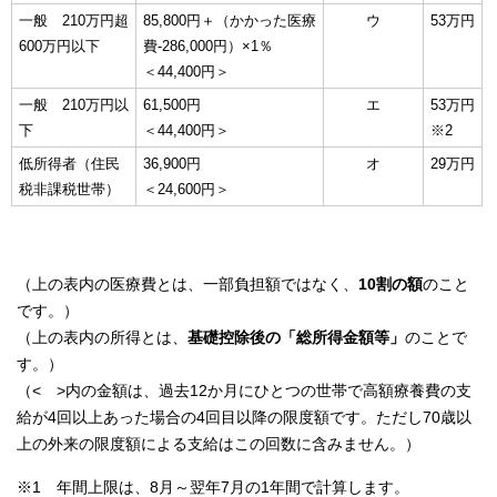
一般 210万円超
85,800円＋（かかった医療
ウ
53万円
600万円以下
費-286,000円）×1％
＜44,400円＞
一般 210万円以
61,500円
エ
53万円
下
＜44,400円＞
※2
低所得者（住民
36,900円
オ
29万円
税非課税世帯）
＜24,600円＞
（上の表内の医療費とは、一部負担額ではなく、
10割の額
のこと
です。）
（上の表内の所得とは、
基礎控除後の「総所得金額等」
のことで
す。）
（< >内の金額は、過去12か月にひとつの世帯で高額療養費の支
給が4回以上あった場合の4回目以降の限度額です。ただし70歳以
上の外来の限度額による支給はこの回数に含みません。）
※1 年間上限は、8月～翌年7月の1年間で計算します。