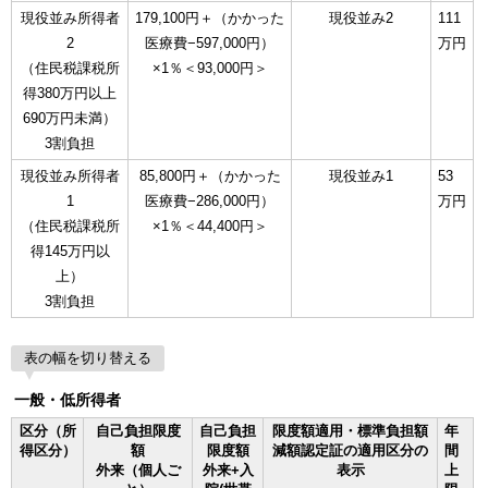
現役並み所得者
179,100円＋（かかった
現役並み2
111
2
医療費−597,000円）
万円
（住民税課税所
×1％＜93,000円＞
得380万円以上
690万円未満）
3割負担
現役並み所得者
85,800円＋（かかった
現役並み1
53
1
医療費−286,000円）
万円
（住民税課税所
×1％＜44,400円＞
得145万円以
上）
3割負担
表の幅を切り替える
一般・低所得者
区分（所
自己負担限度
自己負担
限度額適用・標準負担額
年
得区分）
額
限度額
減額認定証の適用区分の
間
外来（個人ご
外来+入
表示
上