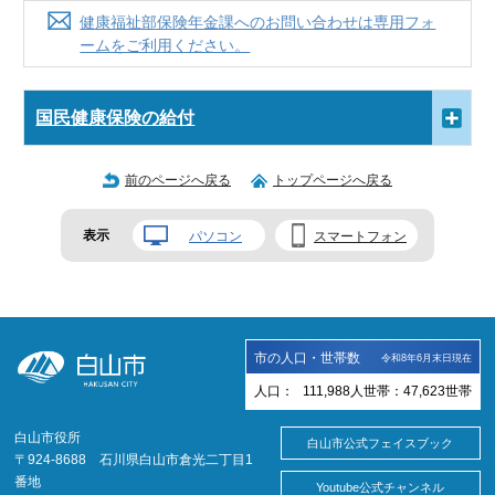
健康福祉部保険年金課へのお問い合わせは専用フォ
ームをご利用ください。
国民健康保険の給付
前のページへ戻る
トップページへ戻る
表示
パソコン
スマートフォン
市の人口・世帯数
令和8年6月末日現在
人口：
111,988
人
世帯：
47,623
世帯
白山市役所
白山市公式フェイスブック
〒924-8688 石川県白山市倉光二丁目1
番地
Youtube公式チャンネル