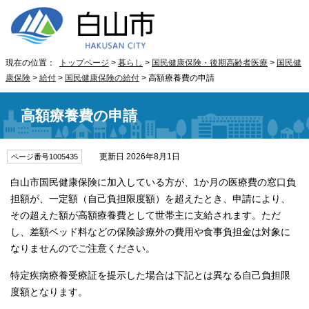
現在の位置：
トップページ
>
暮らし
>
国民健康保険・後期高齢者医療
>
国民健
康保険
>
給付
>
国民健康保険の給付
> 高額療養費の申請
高額療養費の申請
更新日 2026年8月1日
ページ番号1005435
白山市国民健康保険に加入している方が、1か月の医療費の窓口負
担額が、一定額（自己負担限度額）を超えたとき、申請により、
その超えた額が高額療養費として世帯主に支給されます。ただ
し、差額ベッド料などの保険診療外の費用や食事負担金は対象に
なりませんのでご注意ください。
特定疾病療養受療証を提示した場合は下記とは異なる自己負担限
度額となります。