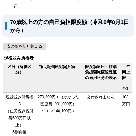
す。
70歳以上の方の自己負担限度額（令和8年8月1日
から）
表の幅を切り替える
現役並み所得者
区分（所得区
自己負担限度額(月額）
限度額適用・標準
年
分）
負担額減額認定証
間上
の適用区分の表示
限
※1
現役並み所得者
270,300円＋（かかった
交付されません
168
3
医療費−901,000円）
万円
（住民税課税所
×1％＜140,100円＞
得690万円以
上）
3割負担