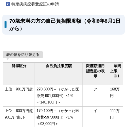
特定疾病療養受療証の申請
70歳未満の方の自己負担限度額（令和8年8月1日
から）
表の幅を切り替える
所得区分
自己負担限度額
限度額適用
年間
認定証の表
上限
示
※1
上位 901万円超
270,300円＋（かかった医
ア
168万
療費-901,000円）×1％
円
＜140,100円＞
上位 600万円超
179,100円＋（かかった医
イ
111万
901万円以下
療費-597,000円）×1％
円
＜93,000円＞