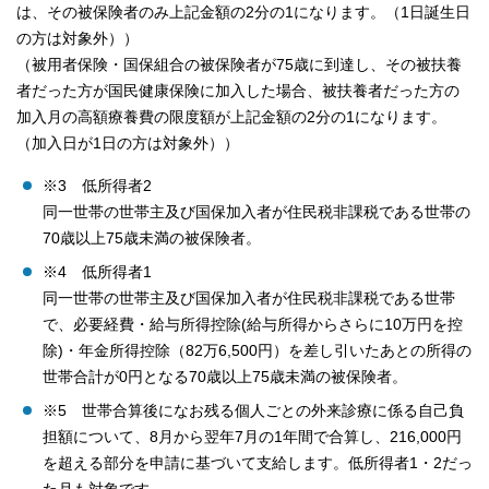
は、その被保険者のみ上記金額の2分の1になります。（1日誕生日
の方は対象外））
（被用者保険・国保組合の被保険者が75歳に到達し、その被扶養
者だった方が国民健康保険に加入した場合、被扶養者だった方の
加入月の高額療養費の限度額が上記金額の2分の1になります。
（加入日が1日の方は対象外））
※3 低所得者2
同一世帯の世帯主及び国保加入者が住民税非課税である世帯の
70歳以上75歳未満の被保険者。
※4 低所得者1
同一世帯の世帯主及び国保加入者が住民税非課税である世帯
で、必要経費・給与所得控除(給与所得からさらに10万円を控
除)・年金所得控除（82万6,500円）を差し引いたあとの所得の
世帯合計が0円となる70歳以上75歳未満の被保険者。
※5 世帯合算後になお残る個人ごとの外来診療に係る自己負
担額について、8月から翌年7月の1年間で合算し、216,000円
を超える部分を申請に基づいて支給します。低所得者1・2だっ