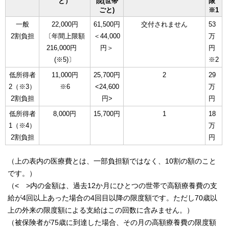
と）
院(世帯
限
ごと)
※1
一般
22,000円
61,500円
交付されません
53
2割負担
〔年間上限額
＜44,000
万
216,000円
円＞
円
(※5)〕
※2
低所得者
11,000円
25,700円
2
29
2（※3）
※6
<24,600
万
2割負担
円>
円
低所得者
8,000円
15,700円
1
18
1（※4）
万
2割負担
円
（上の表内の医療費とは、一部負担額ではなく、10割の額のこと
です。）
（< >内の金額は、過去12か月にひとつの世帯で高額療養費の支
給が4回以上あった場合の4回目以降の限度額です。ただし70歳以
上の外来の限度額による支給はこの回数に含みません。）
（被保険者が75歳に到達した場合、その月の高額療養費の限度額