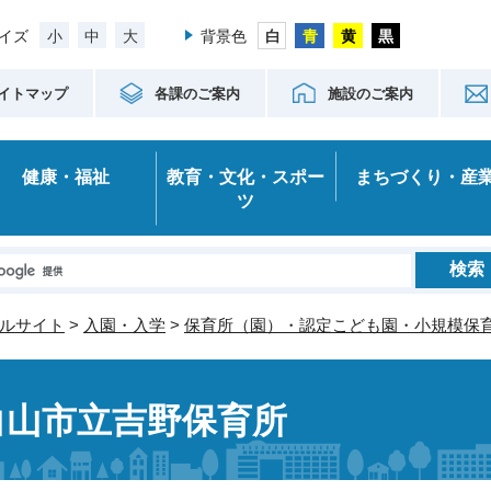
小
中
大
イズ
背景色
イトマップ
各課のご案内
施設のご案内
健康・福祉
教育・文化・スポー
まちづくり・産
ツ
ルサイト
>
入園・入学
>
保育所（園）・認定こども園・小規模保
白山市立吉野保育所