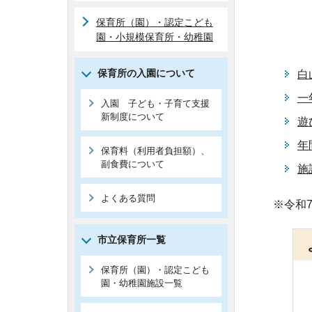
保育所（園）・認定こども
園・小規模保育所・幼稚園
保育所の入園について
白
一
入園 子ども・子育て支援
新制度について
遊
年
保育料（利用者負担額）、
副食費について
施
よくある質問
※令和
市立保育所一覧
保育所（園）・認定こども
園・幼稚園施設一覧