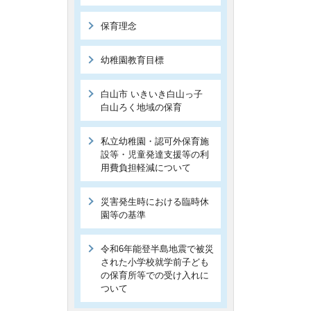
保育理念
幼稚園教育目標
白山市 いきいき白山っ子
白山ろく地域の保育
私立幼稚園・認可外保育施
設等・児童発達支援等の利
用費負担軽減について
災害発生時における臨時休
園等の基準
令和6年能登半島地震で被災
された小学校就学前子ども
の保育所等での受け入れに
ついて