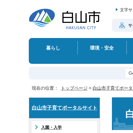
文字サ
サ
暮らし
環境・安全
現在の位置：
トップページ
>
白山市子育てポータ
白山市子育てポータルサイト
入園・入学