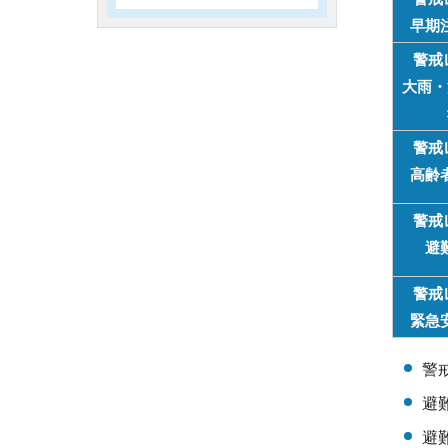
早期
警戒
大雨・
警戒
高齢
警戒
避
警戒
緊急
警
避
避