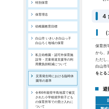
特別保育
保育理念
4
幼稚園教育目標
（
白山市 いきいき白山っ子
白山ろく地域の保育
保育所
から、
私立幼稚園・認可外保育施
ただし
設等・児童発達支援等の利
用費負担軽減について
白山市
をとる
災害発生時における臨時休
園等の基準
避
令和6年能登半島地震で被災
された小学校就学前子ども
の保育所等での受け入れに
ついて
警戒