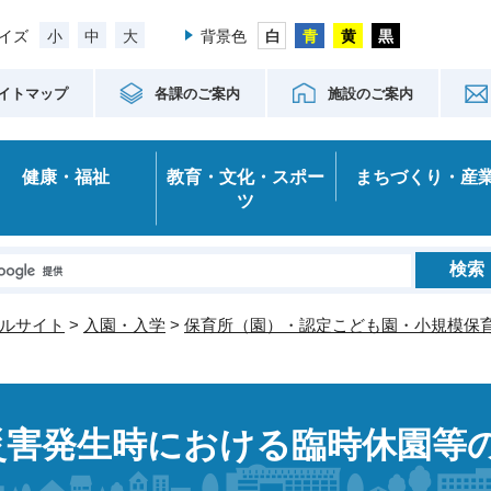
小
中
大
イズ
背景色
イトマップ
各課のご案内
施設のご案内
健康・福祉
教育・文化・スポー
まちづくり・産
ツ
ルサイト
>
入園・入学
>
保育所（園）・認定こども園・小規模保
災害発生時における臨時休園等