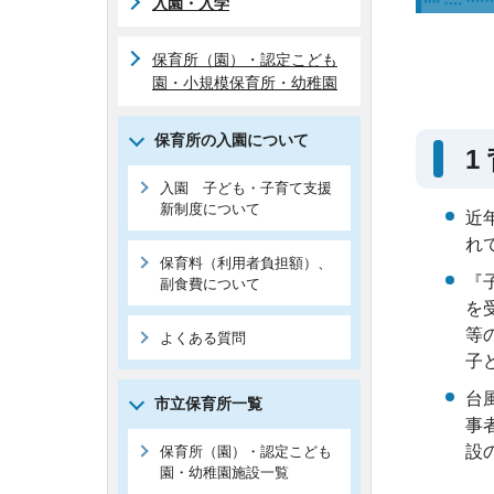
入園・入学
保育所（園）・認定こども
園・小規模保育所・幼稚園
保育所の入園について
1
入園 子ども・子育て支援
新制度について
近
れ
保育料（利用者負担額）、
『
副食費について
を
等
よくある質問
子
台
市立保育所一覧
事
設
保育所（園）・認定こども
園・幼稚園施設一覧