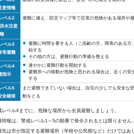
注意情報
レベル2
避難に備え、防災マップ等で災害の危険がある場所や
洪水注意
報
避難に時間を要する人（ご高齢の方、障害のある方
レベル3
始する
者等避難
その他の方は、避難行動の準備を整える
速やかに避難行動を開始する
レベル4
避難所への移動が危険と思われる場合は、近くの安
難指示
する
レベル5
まだ避難できていない場合は、自宅の少しでも安全な
安全確保
動をとる
戒レベル4までに、危険な場所から全員避難しましょう。
難情報は、警戒レベル1～5の順番で発令されるとは限りません
難先は市が指定する避難場所（学校や公民館など）だけではあ