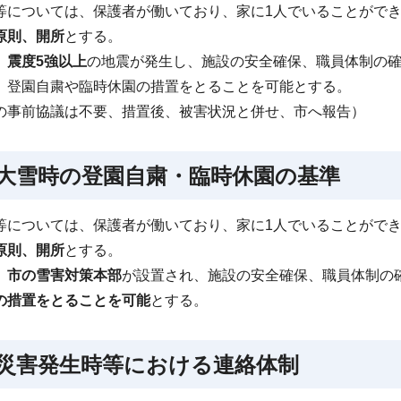
等については、保護者が働いており、家に1人でいることがで
原則、開所
とする。
、
震度5強以上
の地震が発生し、施設の安全確保、職員体制の
、登園自粛や臨時休園の措置をとることを可能とする。
の事前協議は不要、措置後、被害状況と併せ、市へ報告）
 大雪時の登園自粛・臨時休園の基準
等については、保護者が働いており、家に1人でいることがで
原則、開所
とする。
、
市の雪害対策本部
が設置され、施設の安全確保、職員体制の
の措置をとることを可能
とする。
 災害発生時等における連絡体制