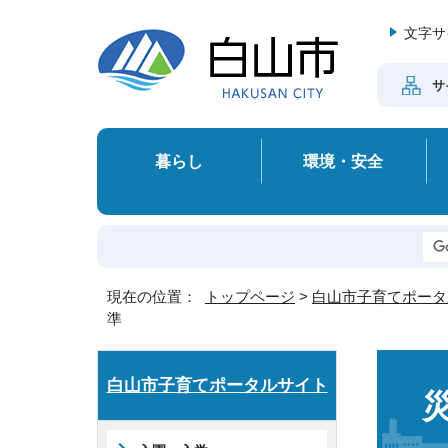
文字サ
サ
暮らし
環境・安全
現在の位置：
トップページ
>
白山市子育てポータ
準
白山市子育てポータルサイト