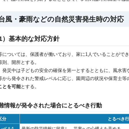
 台風・豪雨などの自然災害発生時の対応
1）基本的な対応方針
等については、保護者が働いており、家に1人でいることがで
原則、開所とする。
、発災中は子どもの安全の確保を第一とするとともに、風水害
等から発令された警戒レベルに応じ、園周辺の状況や保育士等
ことを可能
とする。
難情報が発令された場合にとるべき行動
区分
とるべき
レベル1
最新の防災情報に留意し、災害への心構えを高める