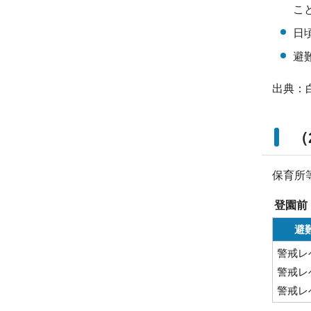
こ
日
避
出典：
（
保育所
登園前
避
警戒レ
警戒レ
警戒レ