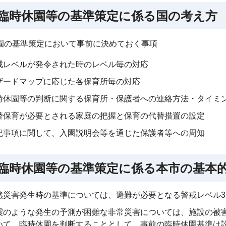
 臨時休園等の基準策定に係る国の考え方
園の基準策定において事前に決めておく事項
戒レベルが発令された時のレベル毎の対応
ザードマップに応じた各保育所毎の対応
時休園等の判断に関する保育所・保護者への連絡方法・タイミ
替保育が必要とされる家庭の把握と保育の代替措置の設定
記事項に関して、入園説明会等を通じた保護者等への周知
 臨時休園等の基準策定に係る本市の基本
然災害発生時の基準については、避難が必要となる警戒レベル
震のような発生の予測が困難な非常災害については、施設の被
いて、臨時休園を判断することとして、事前の臨時休園基準は