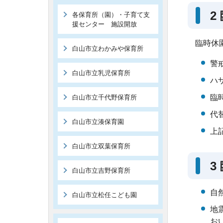
2
各保育所（園）・子育て支
援センター 施設開放
臨時休
白山市立わかみや保育所
警
白山市立乳児保育所
ハ
臨
白山市立千代野保育所
代
白山市立湊保育園
上
白山市立双葉保育所
3
白山市立吉野保育所
自
白山市立松任こども園
地
お