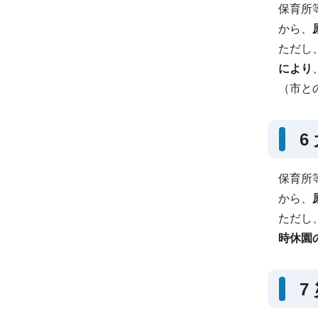
保育所
から、
ただし
により
（市と
6
保育所
から、
ただし
時休園
7