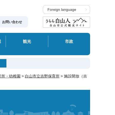
Foreign language
お問い合わせ
業
観光
市政
育所・幼稚園
>
白山市立吉野保育所
> 施設開放（吉