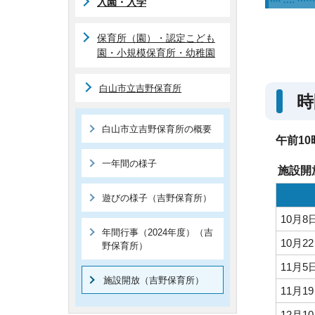
入園・入学
保育所（園）・認定こども
園・小規模保育所・幼稚園
白山市立吉野保育所
時
白山市立吉野保育所の概要
午前10
一年間の様子
施設開
遊びの様子（吉野保育所）
10月
年間行事（2024年度）（吉
10月
野保育所）
11月
施設開放（吉野保育所）
11月
12月