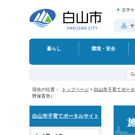
文字サ
サ
暮らし
環境・安全
現在の位置：
トップページ
>
白山市子育てポータ
野保育所）
白山市子育てポータルサイト