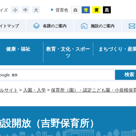
小
中
大
イズ
背景色
イトマップ
各課のご案内
施設のご案内
健康・福祉
教育・文化・スポー
まちづくり・産
ツ
ルサイト
>
入園・入学
>
保育所（園）・認定こども園・小規模保
施設開放（吉野保育所）