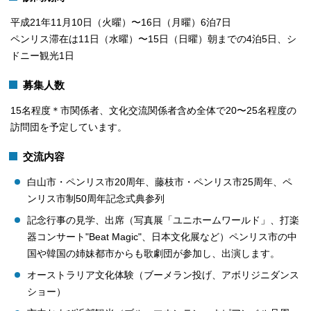
平成21年11月10日（火曜）〜16日（月曜）6泊7日
ペンリス滞在は11日（水曜）〜15日（日曜）朝までの4泊5日、シ
ドニー観光1日
募集人数
15名程度＊市関係者、文化交流関係者含め全体で20〜25名程度の
訪問団を予定しています。
交流内容
白山市・ペンリス市20周年、藤枝市・ペンリス市25周年、ペ
ンリス市制50周年記念式典参列
記念行事の見学、出席（写真展「ユニホームワールド」、打楽
器コンサート"Beat Magic"、日本文化展など）ペンリス市の中
国や韓国の姉妹都市からも歌劇団が参加し、出演します。
オーストラリア文化体験（ブーメラン投げ、アボリジニダンス
ショー）