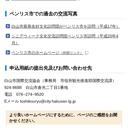
ペンリス市での過去の交流写真
白山市親善友好文化訪問団がペンリス市を訪問（平成17年）
シニアウィーク文化交流訪問団ペンリス市訪問（平成20年4
月）
ペンリス市のホームページ
（外部リンク）
申込用紙の提出先及びお問い合わせ先
白山市国際交流協会（事務局 市役所観光推進部国際交流課）
924-8688 白山市倉光二丁目1番地
電話 076−274−9520
Eメール toshikouryu@city.hakusan.lg.jp
より良いホームページにするために、ページのご感想をお聞
かせください。