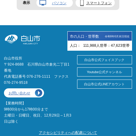
表示
パソコン
スマートフォン
市の人口・世帯数
令和8年6月末日現在
人口：
111,988
人
世帯：
47,623
世帯
白山市役所
白山市公式フェイスブック
〒924-8688 石川県白山市倉光二丁目1
番地
Youtube公式チャンネル
代表電話番号 076-276-1111 ファクス
076-274-9518
白山市公式LINEアカウント
お問い合わせ
【業務時間】
9時00分から17時00分まで
土曜日・日曜日、祝日、12月29日～1月3
日は除く
アクセシビリティへの配慮について