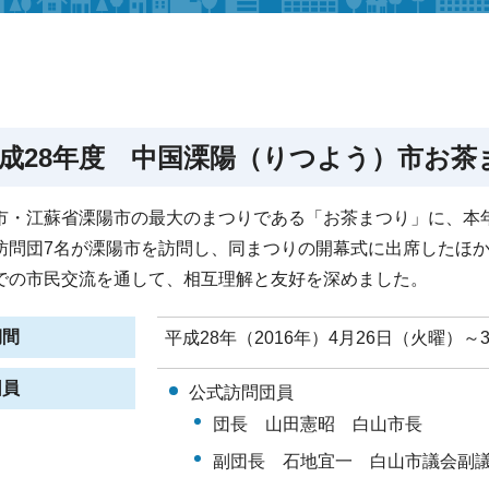
成28年度 中国溧陽（りつよう）市お茶
市・江蘇省溧陽市の最大のまつりである「お茶まつり」に、本
訪問団7名が溧陽市を訪問し、同まつりの開幕式に出席したほ
での市民交流を通して、相互理解と友好を深めました。
期間
平成28年（2016年）4月26日（火曜）～
団員
公式訪問団員
団長 山田憲昭 白山市長
副団長 石地宜一 白山市議会副