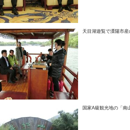
天目湖遊覧で溧陽市産
国家A級観光地の「南