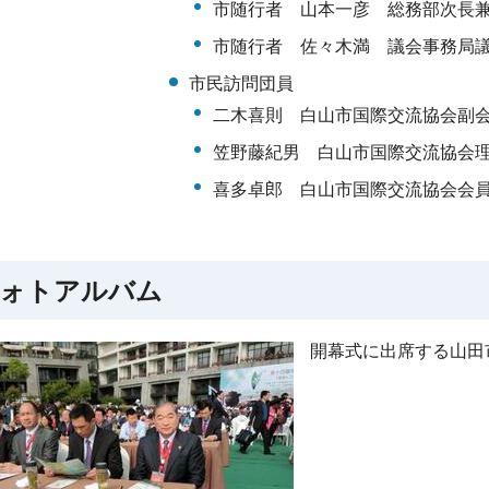
市随行者 山本一彦 総務部次長
市随行者 佐々木満 議会事務局
市民訪問団員
二木喜則 白山市国際交流協会副
笠野藤紀男 白山市国際交流協会
喜多卓郎 白山市国際交流協会会
ォトアルバム
開幕式に出席する山田