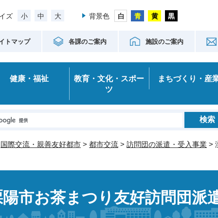
小
中
大
イズ
背景色
イトマップ
各課のご案内
施設のご案内
健康・福祉
教育・文化・スポー
まちづくり・産
ツ
>
国際交流・親善友好都市
>
都市交流
>
訪問団の派遣・受入事業
>
溧陽市お茶まつり友好訪問団派遣