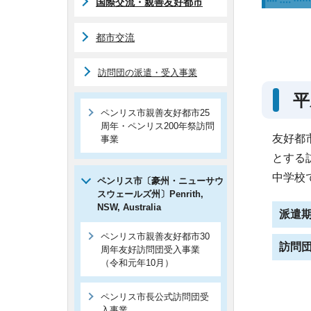
国際交流・親善友好都市
都市交流
訪問団の派遣・受入事業
平
ペンリス市親善友好都市25
周年・ペンリス200年祭訪問
友好都
事業
とする
中学校
ペンリス市〔豪州・ニューサウ
スウェールズ州〕
Penrith,
NSW, Australia
派遣
ペンリス市親善友好都市30
訪問
周年友好訪問団受入事業
（令和元年10月）
ペンリス市長公式訪問団受
入事業