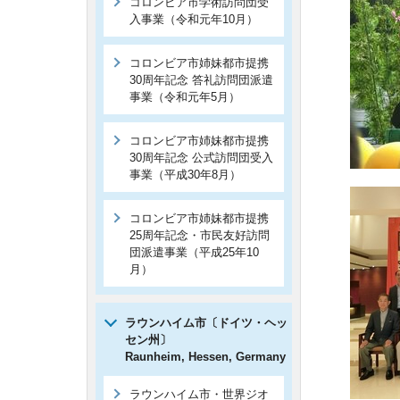
コロンビア市学術訪問団受
入事業（令和元年10月）
コロンビア市姉妹都市提携
30周年記念 答礼訪問団派遣
事業（令和元年5月）
コロンビア市姉妹都市提携
30周年記念 公式訪問団受入
事業（平成30年8月）
コロンビア市姉妹都市提携
25周年記念・市民友好訪問
団派遣事業（平成25年10
月）
ラウンハイム市〔ドイツ・ヘッ
セン州〕
Raunheim, Hessen, Germany
ラウンハイム市・世界ジオ