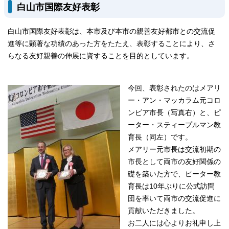
白山市国際友好表彰
白山市国際友好表彰は、本市及び本市の親善友好都市との交流促
進等に顕著な功績のあった方をたたえ、表彰することにより、さ
らなる友好親善の伸展に資することを目的としています。
今回、表彰されたのはメアリ
ー・アン・マッカラム元コロ
ンビア市長（写真右）と、ピ
ーター・スティープルマン教
育長（同左）です。
メアリー元市長は交流初期の
市長として両市の友好関係の
礎を築いた方で、ピーター教
育長は10年ぶりに公式訪問
団を率いて両市の交流促進に
貢献いただきました。
お二人には心よりお礼申し上