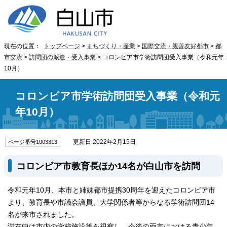
現在の位置：
トップページ
>
まちづくり・産業
>
国際交流・親善友好都市
>
都
市交流
>
訪問団の派遣・受入事業
> コロンビア市学術訪問団受入事業（令和元年
10月）
コロンビア市学術訪問団受入事業（令和元
年10月）
更新日 2022年2月15日
ページ番号1003313
コロンビア市教育長ほか14名が白山市を訪問
令和元年10月、本市と姉妹都市提携30周年を迎えたコロンビア市
より、教育長や市議会議員、大学関係者等からなる学術訪問団14
名が来市されました。
滞在中は市内の学校施設等を視察し、今後の両市における青少年