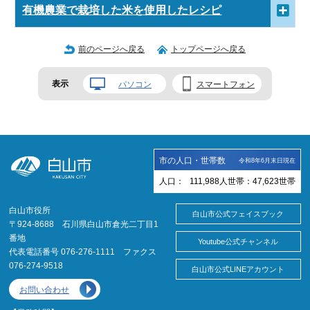
有機農業で栽培した米を使用したレシピ
前のページへ戻る
トップページへ戻る
表示
パソコン
スマートフォン
市の人口・世帯数
令和8年6月末日現在
人口：
111,988
人
世帯：
47,623
世帯
白山市役所
白山市公式フェイスブック
〒924-8688 石川県白山市倉光二丁目1
番地
Youtube公式チャンネル
代表電話番号 076-276-1111 ファクス
076-274-9518
白山市公式LINEアカウント
お問い合わせ