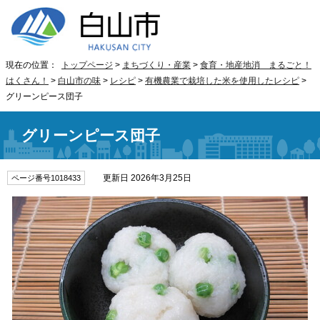
現在の位置：
トップページ
>
まちづくり・産業
>
食育・地産地消 まるごと！
はくさん！
>
白山市の味
>
レシピ
>
有機農業で栽培した米を使用したレシピ
>
グリーンピース団子
グリーンピース団子
更新日 2026年3月25日
ページ番号1018433