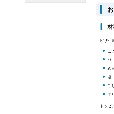
お
材
ピザ生
ごは
卵
め
塩
こ
オ
トッピ