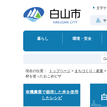
文字サ
サ
暮らし
環境・安全
現在の位置：
トップページ
>
まちづくり・産業
材を使ったおこめピザ
有機農業で栽培した米を使用
したレシピ