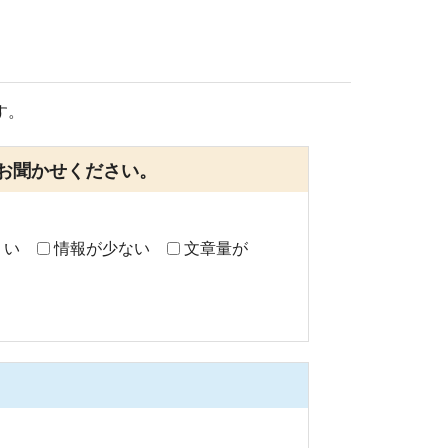
す。
お聞かせください。
くい
情報が少ない
文章量が