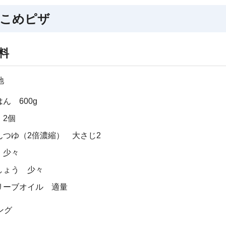
こめピザ
料
地
ん 600g
 2個
んつゆ（2倍濃縮） 大さじ2
 少々
しょう 少々
リーブオイル 適量
ング