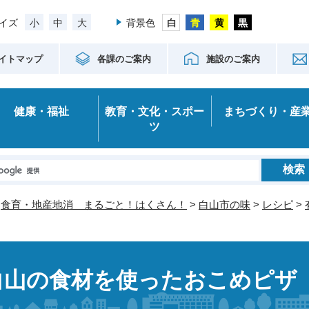
小
中
大
イズ
背景色
イトマップ
各課のご案内
施設のご案内
健康・福祉
教育・文化・スポー
まちづくり・産
ツ
>
食育・地産地消 まるごと！はくさん！
>
白山市の味
>
レシピ
>
白山の食材を使ったおこめピザ