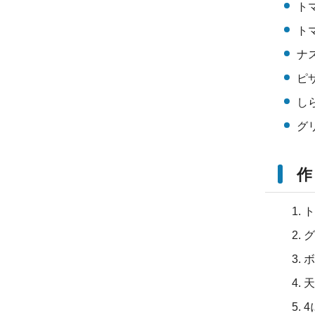
ト
ト
ナ
ピ
しら
グ
作
ト
グ
ボ
天
4