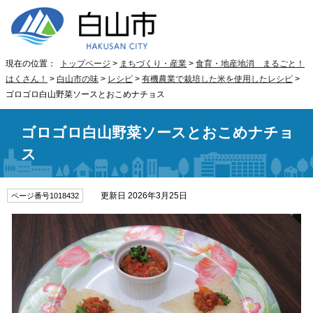
現在の位置：
トップページ
>
まちづくり・産業
>
食育・地産地消 まるごと！
はくさん！
>
白山市の味
>
レシピ
>
有機農業で栽培した米を使用したレシピ
>
ゴロゴロ白山野菜ソースとおこめナチョス
ゴロゴロ白山野菜ソースとおこめナチョ
ス
更新日 2026年3月25日
ページ番号1018432