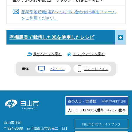
電話：076-274-9522 ファクス：076-274-4177
産業部地産地消課へのお問い合わせは専用フォーム
をご利用ください。
有機農業で栽培した米を使用したレシピ
前のページへ戻る
トップページへ戻る
表示
パソコン
スマートフォン
市の人口・世帯数
令和8年6月末日現在
人口：
111,988
人
世帯：
47,623
世帯
白山市役所
白山市公式フェイスブック
〒924-8688 石川県白山市倉光二丁目1