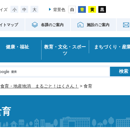
小
中
大
イズ
背景色
イトマップ
各課のご案内
施設のご案内
健康・福祉
教育・文化・スポー
まちづくり・産
ツ
>
食育・地産地消 まるごと！はくさん！
> 食育
食育