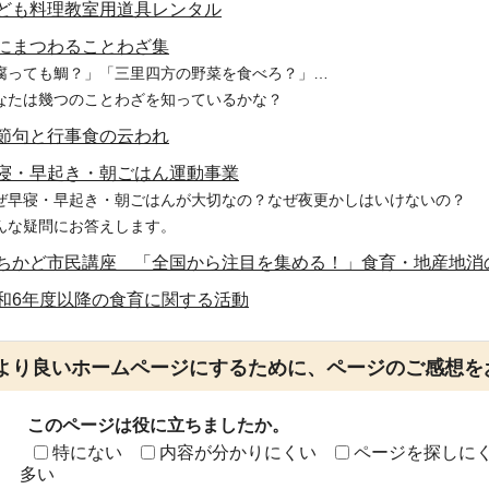
ども料理教室用道具レンタル
にまつわることわざ集
腐っても鯛？」「三里四方の野菜を食べろ？」…
なたは幾つのことわざを知っているかな？
節句と行事食の云われ
寝・早起き・朝ごはん運動事業
ぜ早寝・早起き・朝ごはんが大切なの？なぜ夜更かしはいけないの？
んな疑問にお答えします。
ちかど市民講座 「全国から注目を集める！」食育・地産地消
和6年度以降の食育に関する活動
より良いホームページにするために、ページのご感想を
このページは役に立ちましたか。
特にない
内容が分かりにくい
ページを探しに
多い