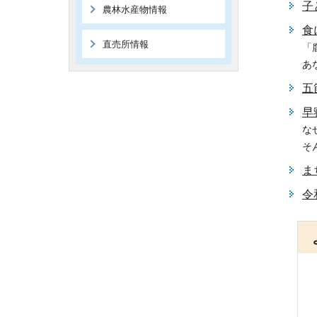
子
農林水産物情報
食
直売所情報
「
あ
五
早
な
そ
ま
令