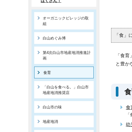
はくさん！
オーガニックビレッジの取
組
「食」
白山めぐみ博
第4次白山市地産地消推進計
「食育
画
と豊か
食育
「白山を食べる。」白山市
食
地産地消推奨店
白山市の味
食
「
地産地消
幼