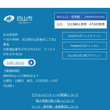
市の人口・世帯数
令和8年6月末日現在
人口：
111,988
人
世帯：
47,623
世帯
白山市役所
白山市公式フェイスブック
〒924-8688 石川県白山市倉光二丁目1
番地
Youtube公式チャンネル
代表電話番号 076-276-1111 ファクス
076-274-9518
白山市公式LINEアカウント
お問い合わせ
【業務時間】
9時00分から17時00分まで
土曜日・日曜日、祝日、12月29日～1月3
日は除く
アクセシビリティへの配慮について
個人情報の取り扱いについて
リンク・著作権・免責事項について