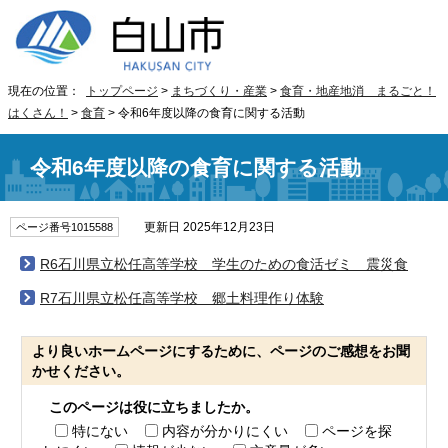
現在の位置：
トップページ
>
まちづくり・産業
>
食育・地産地消 まるごと！
はくさん！
>
食育
> 令和6年度以降の食育に関する活動
令和6年度以降の食育に関する活動
更新日 2025年12月23日
ページ番号1015588
R6石川県立松任高等学校 学生のための食活ゼミ 震災食
R7石川県立松任高等学校 郷土料理作り体験
より良いホームページにするために、ページのご感想をお聞
かせください。
このページは役に立ちましたか。
特にない
内容が分かりにくい
ページを探