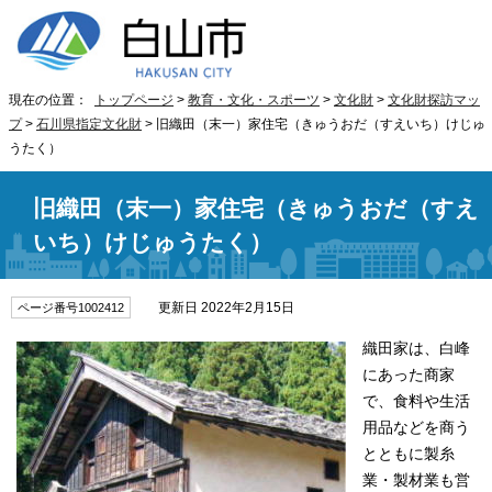
現在の位置：
トップページ
>
教育・文化・スポーツ
>
文化財
>
文化財探訪マッ
プ
>
石川県指定文化財
> 旧織田（末一）家住宅（きゅうおだ（すえいち）けじゅ
うたく）
旧織田（末一）家住宅（きゅうおだ（すえ
いち）けじゅうたく）
更新日 2022年2月15日
ページ番号1002412
織田家は、白峰
にあった商家
で、食料や生活
用品などを商う
とともに製糸
業・製材業も営