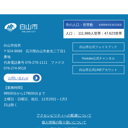
市の人口・世帯数
令和8年6月末日現在
人口：
111,988
人
世帯：
47,623
世帯
白山市役所
白山市公式フェイスブック
〒924-8688 石川県白山市倉光二丁目1
番地
Youtube公式チャンネル
代表電話番号 076-276-1111 ファクス
076-274-9518
白山市公式LINEアカウント
お問い合わせ
【業務時間】
9時00分から17時00分まで
土曜日・日曜日、祝日、12月29日～1月3
日は除く
アクセシビリティへの配慮について
個人情報の取り扱いについて