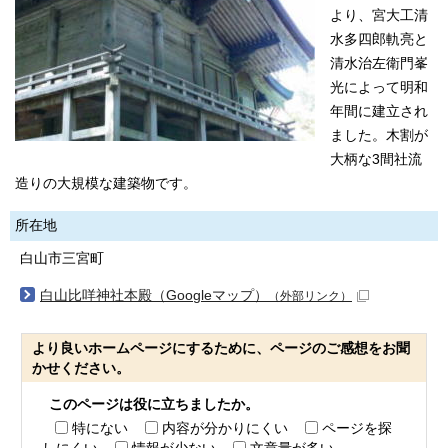
より、宮大工清
水多四郎軌亮と
清水治左衛門峯
光によって明和
年間に建立され
ました。木割が
大柄な3間社流
造りの大規模な建築物です。
所在地
白山市三宮町
白山比咩神社本殿（Googleマップ）
（外部リンク）
より良いホームページにするために、ページのご感想をお聞
かせください。
このページは役に立ちましたか。
特にない
内容が分かりにくい
ページを探