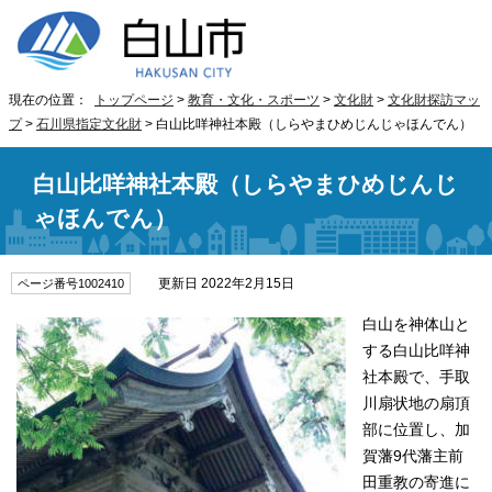
現在の位置：
トップページ
>
教育・文化・スポーツ
>
文化財
>
文化財探訪マッ
プ
>
石川県指定文化財
> 白山比咩神社本殿（しらやまひめじんじゃほんでん）
白山比咩神社本殿（しらやまひめじんじ
ゃほんでん）
更新日 2022年2月15日
ページ番号1002410
白山を神体山と
する白山比咩神
社本殿で、手取
川扇状地の扇頂
部に位置し、加
賀藩9代藩主前
田重教の寄進に