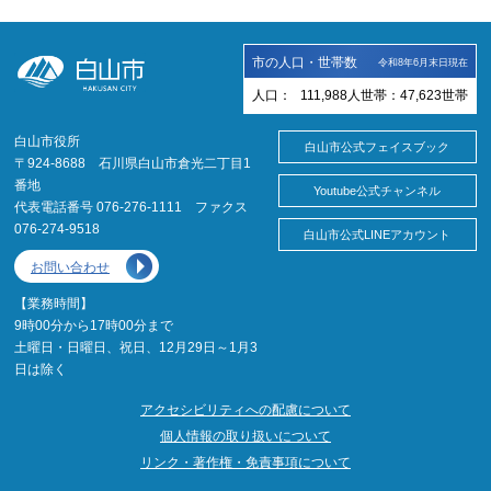
市の人口・世帯数
令和8年6月末日現在
人口：
111,988
人
世帯：
47,623
世帯
白山市役所
白山市公式フェイスブック
〒924-8688 石川県白山市倉光二丁目1
番地
Youtube公式チャンネル
代表電話番号 076-276-1111 ファクス
076-274-9518
白山市公式LINEアカウント
お問い合わせ
【業務時間】
9時00分から17時00分まで
土曜日・日曜日、祝日、12月29日～1月3
日は除く
アクセシビリティへの配慮について
個人情報の取り扱いについて
リンク・著作権・免責事項について