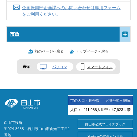
企画振興部企画課へのお問い合わせは専用フォーム
をご利用ください。
市政
前のページへ戻る
トップページへ戻る
表示
パソコン
スマートフォン
市の人口・世帯数
令和8年6月末日現在
人口：
111,988
人
世帯：
47,623
世帯
白山市役所
白山市公式フェイスブック
〒924-8688 石川県白山市倉光二丁目1
番地
Youtube公式チャンネル