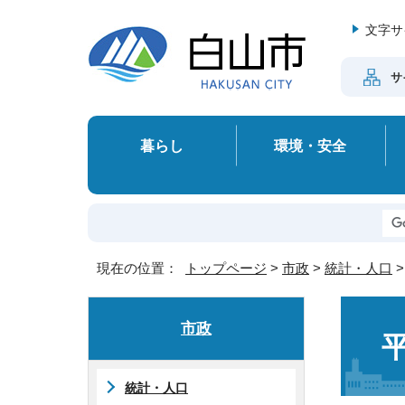
文字サ
サ
暮らし
環境・安全
現在の位置：
トップページ
>
市政
>
統計・人口
市政
統計・人口