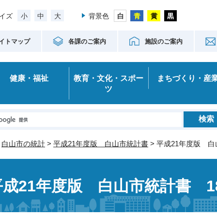
小
中
大
イズ
背景色
イトマップ
各課のご案内
施設のご案内
健康・福祉
教育・文化・スポー
まちづくり・産
ツ
>
白山市の統計
>
平成21年度版 白山市統計書
> 平成21年度版 
平成21年度版 白山市統計書 1