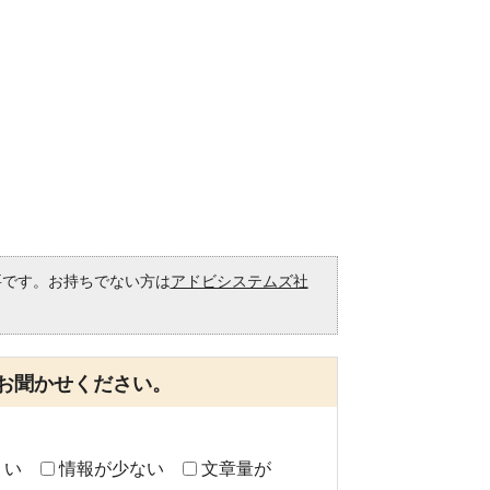
必要です。お持ちでない方は
アドビシステムズ社
。
お聞かせください。
くい
情報が少ない
文章量が