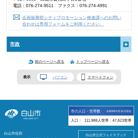
電話：076-274-9511 ファクス：076-274-4991
企画振興部シティプロモーション推進課へのお問い
合わせは専用フォームをご利用ください。
市政
前のページへ戻る
トップページへ戻る
表示
パソコン
スマートフォン
市の人口・世帯数
令和8年6月末日現在
人口：
111,988
人
世帯：
47,623
世帯
白山市役所
白山市公式フェイスブック