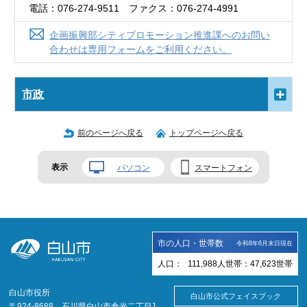
電話：076-274-9511 ファクス：076-274-4991
企画振興部シティプロモーション推進課へのお問い
合わせは専用フォームをご利用ください。
市政
前のページへ戻る
トップページへ戻る
表示
パソコン
スマートフォン
市の人口・世帯数
令和8年6月末日現在
人口：
111,988
人
世帯：
47,623
世帯
白山市役所
白山市公式フェイスブック
〒924-8688 石川県白山市倉光二丁目1