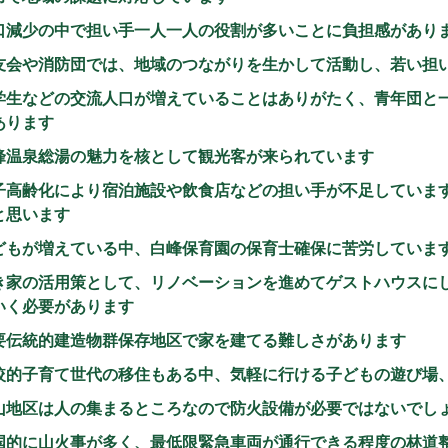
口減少の中で担い手一人一人の役割が多いことに負担感があり
友会や消防団では、地域のつながりを生かして活動し、若い担
学生などの交流人口が増えていることはありがたく、青年団と
あります
峰温泉総湯の魅力を核として観光客が来られています
子高齢化により宿泊施設や飲食店などの担い手が不足していま
と思います
どもが増えている中、白峰保育園の保育士確保に苦労していま
き家の活用策として、リノベーションを進めてゲストハウスに
いく必要があります
要伝統的建造物群保存地区で家を建てる難しさがあります
較的子育て世代の移住もある中、気軽に行ける子どもの遊び場
山地区は人の集まるところなので防火設備が必要ではないでし
国的に山火事が多く、最低限緊急車両が通行できる程度の林道