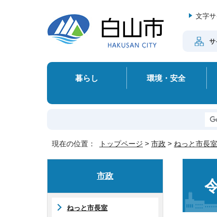
文字サ
サ
暮らし
環境・安全
現在の位置：
トップページ
>
市政
>
ねっと市長
市政
ねっと市長室