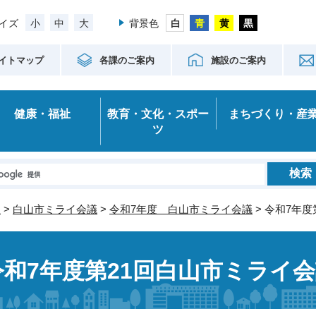
小
中
大
イズ
背景色
イトマップ
各課のご案内
施設のご案内
健康・福祉
教育・文化・スポー
まちづくり・産
ツ
室
>
白山市ミライ会議
>
令和7年度 白山市ミライ会議
> 令和7年
令和7年度第21回白山市ミライ