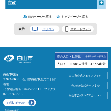
市政
前のページへ戻る
トップページへ戻る
表示
パソコン
スマートフォン
市の人口・世帯数
令和8年6月末日現在
人口：
111,988
人
世帯：
47,623
世帯
白山市役所
白山市公式フェイスブック
〒924-8688 石川県白山市倉光二丁目1
番地
Youtube公式チャンネル
代表電話番号 076-276-1111 ファクス
076-274-9518
白山市公式LINEアカウント
お問い合わせ
【業務時間】