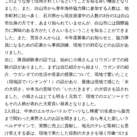
このような形で活用されているということを知る良い機会となり
ました。また、白山市から青年海外協力隊に参加する人数は、他
市町村に比べ多く、石川県から現在派遣中の人数の3分の1は白山
市出身の方です。あまり知られていませんが、白山市には国際協
力に興味のある方がたくさんいるということを知ることができま
した。また、荒谷さんからは、今年度募集のお知らせと、協力隊
員になるための応募から事前訓練、現地での対応などのお話があ
りました。
次に、隊員経験者の話では、始めに小堀さんよりウガンダでの経
験の話がありました。まずは自己紹介から始まり、ウガンダの紹
介、ウガンダでの生活や音楽の授業について、現地で驚いたこと
（現地語でパンナンゲ！）の話があり、最後は現地で感じた「水
の大切さ」や本当の意味での「いただきます」の大切さを話され
ました。小堀さんはとても明るく元気で、現地でのエピソードで
もその人柄が表れた大変良い発表となりました。
2人目は、中米のエルサルバドルで“ハリなし蜂蜜”の生産から販売
まで関わった東野さんのお話を聞きました。自ら考えた新しいラ
ベルデザインで、実際に売上に貢献し、地元のテレビ取材にも受
け答えする姿は、現地で果たした役割の大きさを強く印象づけま