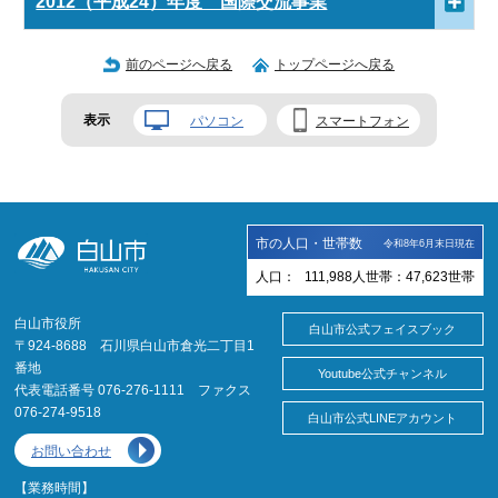
2012（平成24）年度 国際交流事業
前のページへ戻る
トップページへ戻る
表示
パソコン
スマートフォン
市の人口・世帯数
令和8年6月末日現在
人口：
111,988
人
世帯：
47,623
世帯
白山市役所
白山市公式フェイスブック
〒924-8688 石川県白山市倉光二丁目1
番地
Youtube公式チャンネル
代表電話番号 076-276-1111 ファクス
076-274-9518
白山市公式LINEアカウント
お問い合わせ
【業務時間】