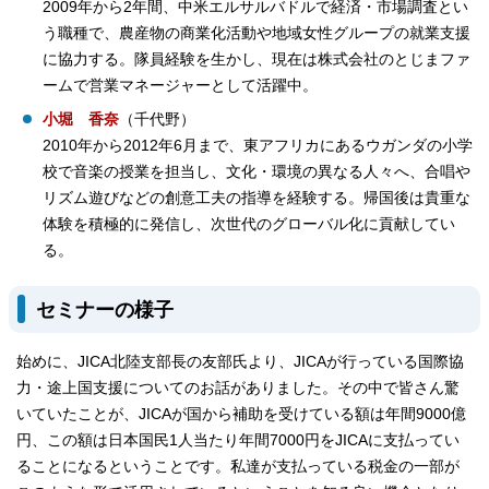
2009年から2年間、中米エルサルバドルで経済・市場調査とい
う職種で、農産物の商業化活動や地域女性グループの就業支援
に協力する。隊員経験を生かし、現在は株式会社のとじまファ
ームで営業マネージャーとして活躍中。
小堀 香奈
（千代野）
2010年から2012年6月まで、東アフリカにあるウガンダの小学
校で音楽の授業を担当し、文化・環境の異なる人々へ、合唱や
リズム遊びなどの創意工夫の指導を経験する。帰国後は貴重な
体験を積極的に発信し、次世代のグローバル化に貢献してい
る。
セミナーの様子
始めに、JICA北陸支部長の友部氏より、JICAが行っている国際協
力・途上国支援についてのお話がありました。その中で皆さん驚
いていたことが、JICAが国から補助を受けている額は年間9000億
円、この額は日本国民1人当たり年間7000円をJICAに支払ってい
ることになるということです。私達が支払っている税金の一部が