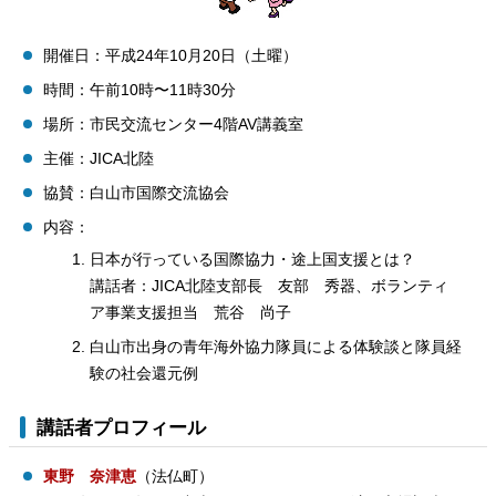
開催日：平成24年10月20日（土曜）
時間：午前10時〜11時30分
場所：市民交流センター4階AV講義室
主催：JICA北陸
協賛：白山市国際交流協会
内容：
日本が行っている国際協力・途上国支援とは？
講話者：JICA北陸支部長 友部 秀器、ボランティ
ア事業支援担当 荒谷 尚子
白山市出身の青年海外協力隊員による体験談と隊員経
験の社会還元例
講話者プロフィール
東野 奈津恵
（法仏町）