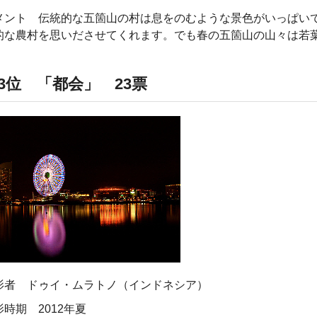
メント 伝統的な五箇山の村は息をのむような景色がいっぱい
的な農村を思いださせてくれます。でも春の五箇山の山々は若
3位 「都会」 23票
影者 ドゥイ・ムラトノ（インドネシア）
影時期 2012年夏