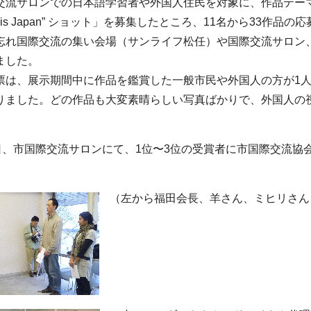
交流サロンでの日本語学習者や外国人住民を対象に、作品テー
 is Japan
” ショット」を募集したところ、11名から33作品の応
忘れ国際交流の集い会場（サンライフ松任）や国際交流サロン
ました。
票は、展示期間中に作品を鑑賞した一般市民や外国人の方が1人
りました。どの作品も大変素晴らしい写真ばかりで、外国人の
0日、市国際交流サロンにて、1位〜3位の受賞者に市国際交流
（左から福田会長、羊さん、ミヒリさん