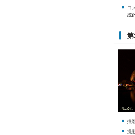
コ
統
第
撮
撮