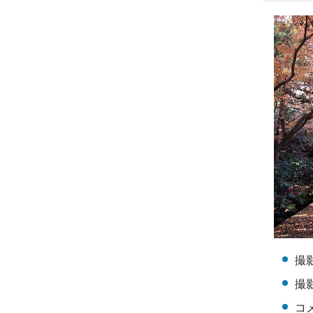
撮
撮影
コ