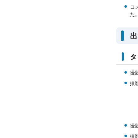
コ
た
出
タ
撮
撮
撮
撮