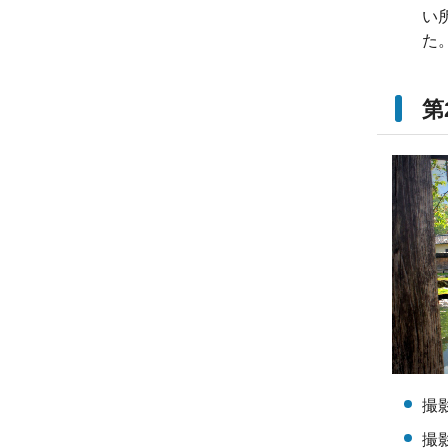
い
た
第
撮
撮