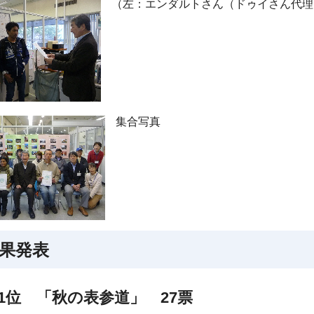
（左：エンダルトさん（ドゥイさん代理
集合写真
果発表
1位 「秋の表参道」 27票