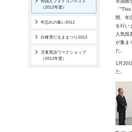
外国人フォトコンテスト
市国際
（2012年度）
「”
This
間、年
年忘れの集い2012
を行い
人気投
白峰雪だるままつり2013
が集ま
た。
児童英語ワークショップ
（2012年度）
1月2
た。