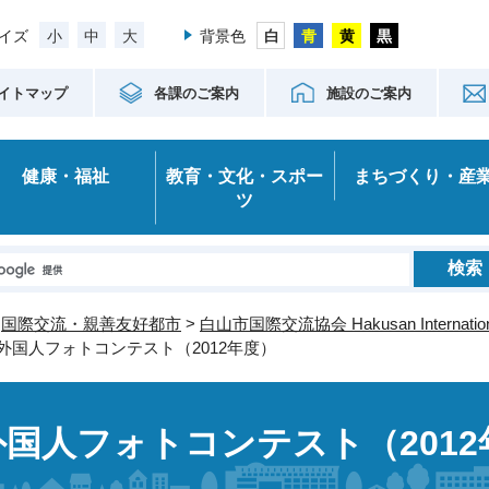
小
中
大
イズ
背景色
イトマップ
各課のご案内
施設のご案内
健康・福祉
教育・文化・スポー
まちづくり・産
ツ
>
国際交流・親善友好都市
>
白山市国際交流協会 Hakusan International
 外国人フォトコンテスト（2012年度）
外国人フォトコンテスト（2012