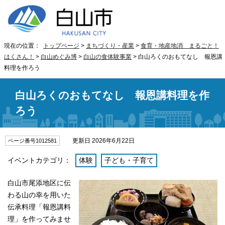
現在の位置：
トップページ
>
まちづくり・産業
>
食育・地産地消 まるごと！
はくさん！
>
白山めぐみ博
>
白山の食体験事業
> 白山ろくのおもてなし 報恩講
料理を作ろう
白山ろくのおもてなし 報恩講料理を作
ろう
更新日 2026年6月22日
ページ番号1012581
イベントカテゴリ：
体験
子ども・子育て
白山市尾添地区に伝
わる山の幸を用いた
伝承料理「報恩講料
理」を作ってみませ