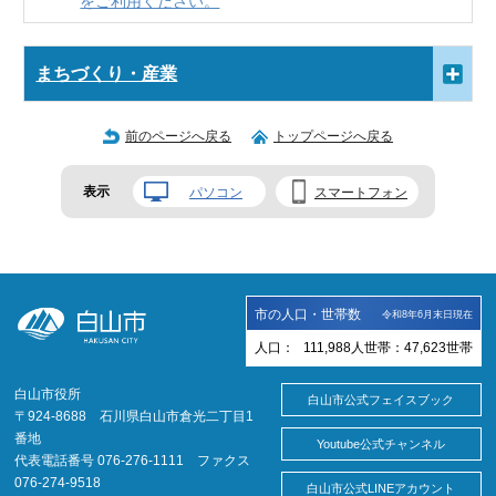
をご利用ください。
まちづくり・産業
前のページへ戻る
トップページへ戻る
表示
パソコン
スマートフォン
市の人口・世帯数
令和8年6月末日現在
人口：
111,988
人
世帯：
47,623
世帯
白山市役所
白山市公式フェイスブック
〒924-8688 石川県白山市倉光二丁目1
番地
Youtube公式チャンネル
代表電話番号 076-276-1111 ファクス
076-274-9518
白山市公式LINEアカウント