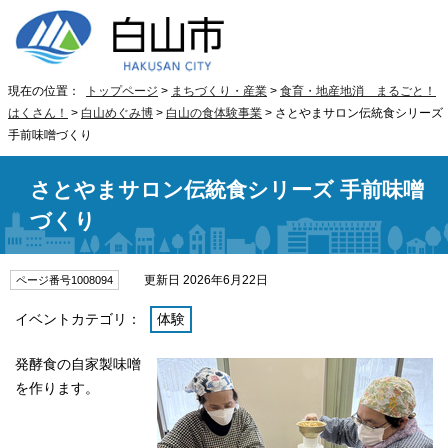
現在の位置：
トップページ
>
まちづくり・産業
>
食育・地産地消 まるごと！
はくさん！
>
白山めぐみ博
>
白山の食体験事業
> さとやまサロン伝統食シリーズ
手前味噌づくり
さとやまサロン伝統食シリーズ 手前味噌
づくり
更新日 2026年6月22日
ページ番号1008094
イベントカテゴリ：
体験
発酵食の自家製味噌
を作ります。