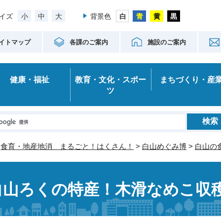
小
中
大
イズ
背景色
イトマップ
各課のご案内
施設のご案内
健康・福祉
教育・文化・スポー
まちづくり・産
ツ
>
食育・地産地消 まるごと！はくさん！
>
白山めぐみ博
>
白山の
白山ろくの特産！木滑なめこ収