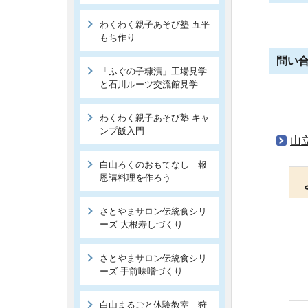
わくわく親子あそび塾 五平
もち作り
問い
「ふぐの子糠漬」工場見学
と石川ルーツ交流館見学
わくわく親子あそび塾 キャ
ンプ飯入門
山
白山ろくのおもてなし 報
恩講料理を作ろう
さとやまサロン伝統食シリ
ーズ 大根寿しづくり
さとやまサロン伝統食シリ
ーズ 手前味噌づくり
白山まるごと体験教室 狩