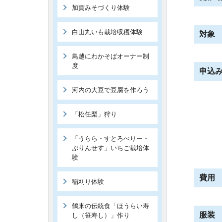
加賀みそづくり体験
白山丸いも栽培収穫体験
対象
鳥越にわかそばオーナー制
度
申込
河内の大豆で豆腐を作ろう
「松任梨」狩り
「うらら・すとろべりー・
ぷりんせす」いちご栽培体
験
費用
稲刈り体験
鶴来の伝統食「ほうらい寿
服装
し（笹寿し）」作り