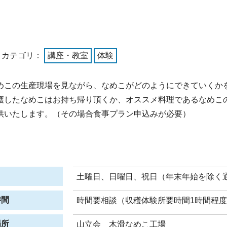
トカテゴリ：
講座・教室
体験
めこの生産現場を見ながら、なめこがどのようにできていくか
穫したなめこはお持ち帰り頂くか、オススメ料理であるなめこ
供いたします。（その場合食事プラン申込みが必要）
日
土曜日、日曜日、祝日（年末年始を除く
時間
時間要相談（収穫体験所要時間1時間程
場所
山立会 木滑なめこ工場