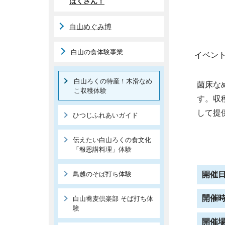
はくさん！
白山めぐみ博
白山の食体験事業
イベン
白山ろくの特産！木滑なめ
菌床な
こ収穫体験
す。収
して提
ひつじふれあいガイド
伝えたい白山ろくの食文化
「報恩講料理」体験
鳥越のそば打ち体験
開催
開催
白山蕎麦倶楽部 そば打ち体
験
開催