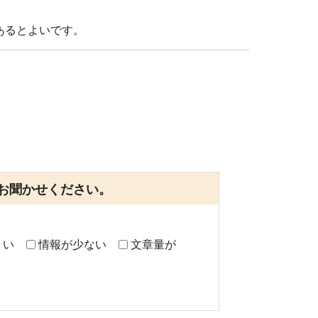
。
あるとよいです。
お聞かせください。
くい
情報が少ない
文章量が