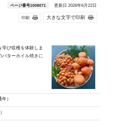
更新日 2026年6月22日
ページ番号1008071
大きな文字で印刷
印刷
を学び収穫を体験しま
のバターホイル焼きに
通年）
度）