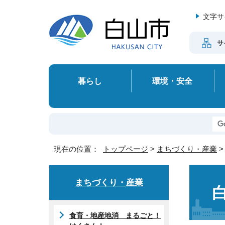
文字サ
サ
暮らし
環境・安全
現在の位置：
トップページ
>
まちづくり・産業
まちづくり・産業
食育・地産地消 まるごと！