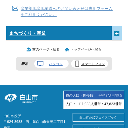
産業部地産地消課へのお問い合わせは専用フォーム
をご利用ください。
まちづくり・産業
前のページへ戻る
トップページへ戻る
表示
パソコン
スマートフォン
市の人口・世帯数
令和8年6月末日現在
人口：
111,988
人
世帯：
47,623
世帯
白山市役所
白山市公式フェイスブック
〒924-8688 石川県白山市倉光二丁目1
番地