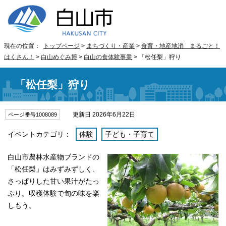
現在の位置：
トップページ
>
まちづくり・産業
>
食育・地産地消 まるごと！
はくさん！
>
白山めぐみ博
>
白山の食体験事業
> 「松任梨」狩り
「松任梨」狩り
更新日 2026年6月22日
ページ番号1008089
イベントカテゴリ：
体験
子ども・子育て
白山市農林水産物ブランドの
「松任梨」はみずみずしく、
さっぱりした甘い果汁がたっ
ぷり。収穫体験で旬の味を楽
しもう。