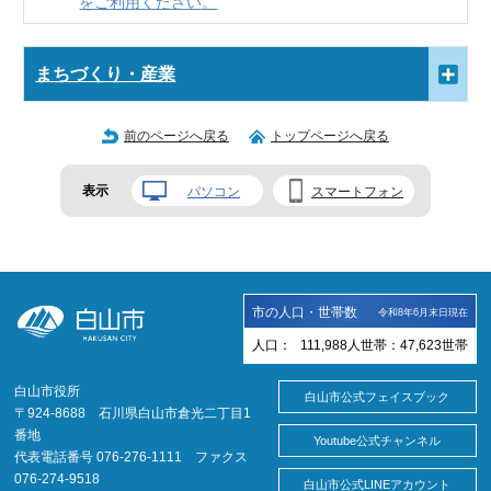
をご利用ください。
まちづくり・産業
前のページへ戻る
トップページへ戻る
表示
パソコン
スマートフォン
市の人口・世帯数
令和8年6月末日現在
人口：
111,988
人
世帯：
47,623
世帯
白山市役所
白山市公式フェイスブック
〒924-8688 石川県白山市倉光二丁目1
番地
Youtube公式チャンネル
代表電話番号 076-276-1111 ファクス
076-274-9518
白山市公式LINEアカウント