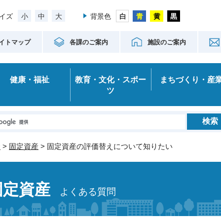
小
中
大
イズ
背景色
イトマップ
各課のご案内
施設のご案内
健康・福祉
教育・文化・スポー
まちづくり・産
ツ
金
>
固定資産
> 固定資産の評価替えについて知りたい
固定資産
よくある質問