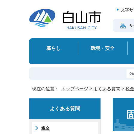
文字サ
サ
暮らし
環境・安全
現在の位置：
トップページ
>
よくある質問
>
税
よくある質問
税金