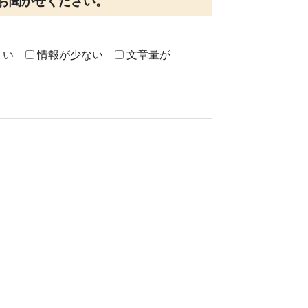
お聞かせください。
くい
情報が少ない
文章量が