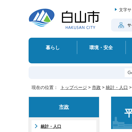
文字サ
サ
暮らし
環境・安全
現在の位置：
トップページ
>
市政
>
統計・人口
市政
統計・人口