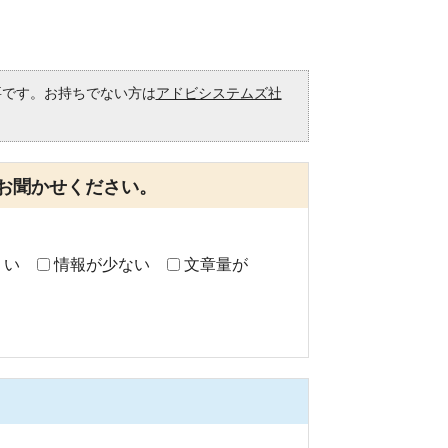
必要です。お持ちでない方は
アドビシステムズ社
。
お聞かせください。
くい
情報が少ない
文章量が