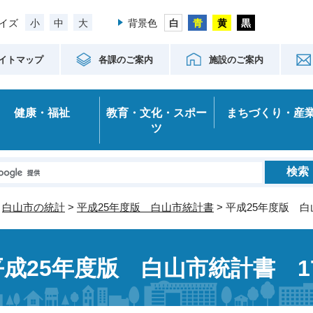
小
中
大
イズ
背景色
イトマップ
各課のご案内
施設のご案内
健康・福祉
教育・文化・スポー
まちづくり・産
ツ
>
白山市の統計
>
平成25年度版 白山市統計書
> 平成25年度版 
平成25年度版 白山市統計書 1