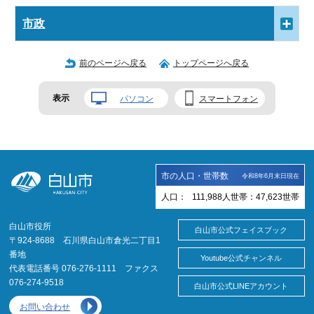
市政
前のページへ戻る
トップページへ戻る
表示
パソコン
スマートフォン
市の人口・世帯数
令和8年6月末日現在
人口：
111,988
人
世帯：
47,623
世帯
白山市役所
白山市公式フェイスブック
〒924-8688 石川県白山市倉光二丁目1
番地
Youtube公式チャンネル
代表電話番号 076-276-1111 ファクス
076-274-9518
白山市公式LINEアカウント
お問い合わせ