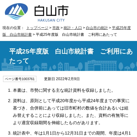
現在の位置：
トップページ
>
市政
>
統計・人口
>
白山市の統計
>
平成25年度
版 白山市統計書
> 平成25年度版 白山市統計書 ご利用にあたって
平成25年度版 白山市統計書 ご利用にあ
たって
更新日 2022年2月9日
ページ番号1003761
本書は、市勢に関する主な統計資料を収録しました。
資料は、原則として平成20年度から平成24年度までの事実に
基づき、合併前にあっては旧市町村の数値を合計あるいは組
み替えすることにより収録しました。また、資料の有無等に
より適宜収録期間を伸縮したものがあります。
統計表中、年は1月1日から12月31日までの期間、年度は4月1