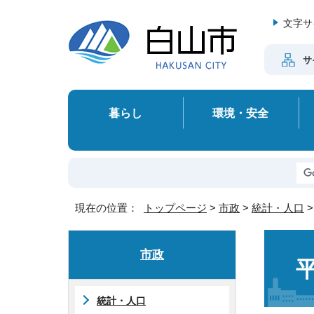
文字サ
サ
暮らし
環境・安全
現在の位置：
トップページ
>
市政
>
統計・人口
市政
統計・人口