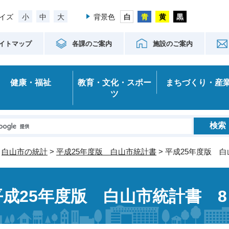
小
中
大
イズ
背景色
イトマップ
各課のご案内
施設のご案内
健康・福祉
教育・文化・スポー
まちづくり・産
ツ
>
白山市の統計
>
平成25年度版 白山市統計書
> 平成25年度版 
平成25年度版 白山市統計書 