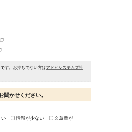
必要です。お持ちでない方は
アドビシステムズ社
。
お聞かせください。
くい
情報が少ない
文章量が