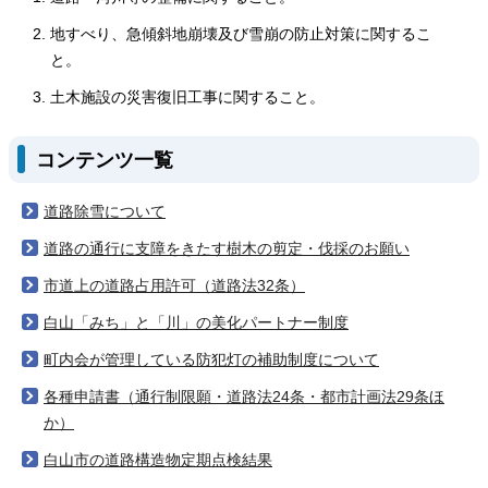
地すべり、急傾斜地崩壊及び雪崩の防止対策に関するこ
と。
土木施設の災害復旧工事に関すること。
コンテンツ一覧
道路除雪について
道路の通行に支障をきたす樹木の剪定・伐採のお願い
市道上の道路占用許可（道路法32条）
白山「みち」と「川」の美化パートナー制度
町内会が管理している防犯灯の補助制度について
各種申請書（通行制限願・道路法24条・都市計画法29条ほ
か）
白山市の道路構造物定期点検結果