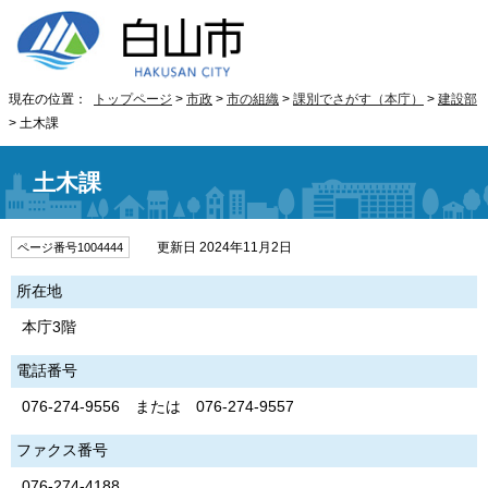
現在の位置：
トップページ
>
市政
>
市の組織
>
課別でさがす（本庁）
>
建設部
> 土木課
土木課
更新日 2024年11月2日
ページ番号1004444
所在地
本庁3階
電話番号
076-274-9556 または 076-274-9557
ファクス番号
076-274-4188