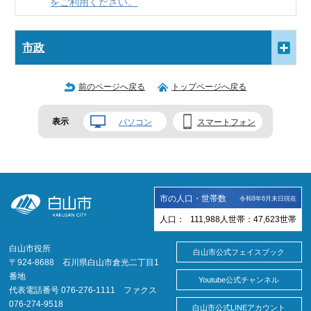
をご利用ください。
市政
前のページへ戻る
トップページへ戻る
表示
パソコン
スマートフォン
市の人口・世帯数
令和8年6月末日現在
人口：
111,988
人
世帯：
47,623
世帯
白山市役所
白山市公式フェイスブック
〒924-8688 石川県白山市倉光二丁目1
番地
Youtube公式チャンネル
代表電話番号 076-276-1111 ファクス
076-274-9518
白山市公式LINEアカウント