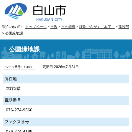
現在の位置：
トップページ
>
市政
>
市の組織
>
課別でさがす（本庁）
>
建設部
> 公園緑地課
公園緑地課
更新日 2026年7月24日
ページ番号1004450
所在地
本庁3階
電話番号
076-274-9560
ファクス番号
076-274-4188