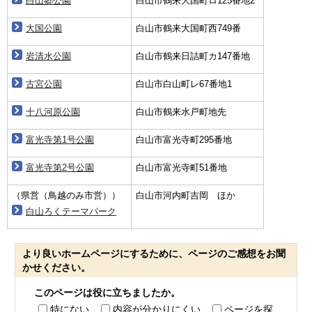
白山郷公園
白山市鶴来大国町ロ125番地2
大国公園
白山市鶴来大国町西749番
岩清水公園
白山市鶴来日詰町カ147番地
古宮公園
白山市白山町レ67番地1
十八河原公園
白山市鶴来水戸町地先
富光寺第1号公園
白山市富光寺町295番地
富光寺第2号公園
白山市富光寺町51番地
（県営（鳥越のみ市営））
白山市河内町吉岡 ほか
白山ろくテーマパーク
より良いホームページにするために、ページのご感想をお聞
かせください。
このページは役に立ちましたか。
特にない
内容が分かりにくい
ページを探