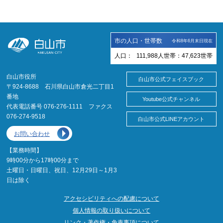
市の人口・世帯数
令和8年6月末日現在
人口：
111,988
人
世帯：
47,623
世帯
白山市役所
白山市公式フェイスブック
〒924-8688 石川県白山市倉光二丁目1
番地
Youtube公式チャンネル
代表電話番号 076-276-1111 ファクス
076-274-9518
白山市公式LINEアカウント
お問い合わせ
【業務時間】
9時00分から17時00分まで
土曜日・日曜日、祝日、12月29日～1月3
日は除く
アクセシビリティへの配慮について
個人情報の取り扱いについて
リンク・著作権・免責事項について