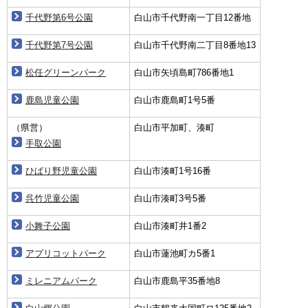
千代野第6号公園
白山市千代野南一丁目12番地
千代野第7号公園
白山市千代野南二丁目8番地13
松任グリーンパーク
白山市矢頃島町786番地1
鹿島児童公園
白山市鹿島町1号5番
（県営）
白山市平加町、湊町
手取公園
ひばり野児童公園
白山市湊町1号16番
呉竹児童公園
白山市湊町3号5番
小舞子公園
白山市湊町井1番2
アプリコットパーク
白山市蓮池町カ5番1
ミレニアムパーク
白山市鹿島平35番地8