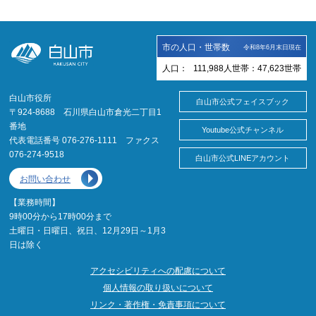
市の人口・世帯数
令和8年6月末日現在
人口：
111,988
人
世帯：
47,623
世帯
白山市役所
白山市公式フェイスブック
〒924-8688 石川県白山市倉光二丁目1
番地
Youtube公式チャンネル
代表電話番号 076-276-1111 ファクス
076-274-9518
白山市公式LINEアカウント
お問い合わせ
【業務時間】
9時00分から17時00分まで
土曜日・日曜日、祝日、12月29日～1月3
日は除く
アクセシビリティへの配慮について
個人情報の取り扱いについて
リンク・著作権・免責事項について