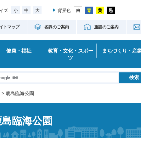
小
中
大
イズ
背景色
イトマップ
各課のご案内
施設のご案内
健康・福祉
教育・文化・スポー
まちづくり・産
ツ
園
> 鹿島臨海公園
鹿島臨海公園