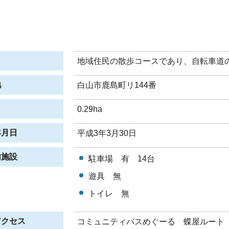
地域住民の散歩コースであり、自転車道
地
白山市鹿島町リ144番
0.29ha
年月日
平成3年3月30日
内施設
駐車場 有 14台
遊具 無
トイレ 無
アクセス
コミュニティバスめぐーる 蝶屋ルート