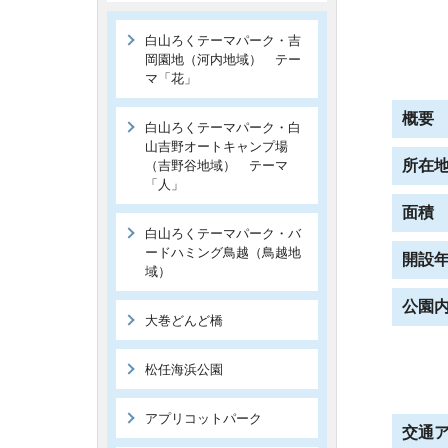
白山ろくテーマパーク・吉
岡園地（河内地域） テー
マ「花」
概要
白山ろくテーマパーク・白
山吉野オートキャンプ場
所在
（吉野谷地域） テーマ
「人」
面積
白山ろくテーマパーク・バ
ードハミング鳥越（鳥越地
開設
域）
公園
大巻どんど橋
松任海浜公園
アプリコットパーク
交通