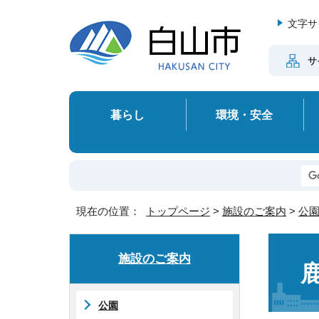
文字サ
サ
暮らし
環境・安全
現在の位置：
トップページ
>
施設のご案内
>
公
施設のご案内
公園