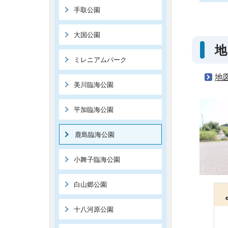
手取公園
大国公園
地
ミレニアムパーク
地
美川臨海公園
平加臨海公園
鹿島臨海公園
小舞子臨海公園
白山郷公園
十八河原公園