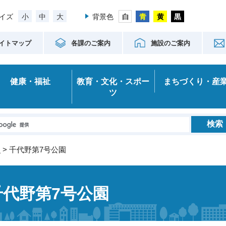
小
中
大
イズ
背景色
イトマップ
各課のご案内
施設のご案内
健康・福祉
教育・文化・スポー
まちづくり・産
ツ
園
> 千代野第7号公園
千代野第7号公園