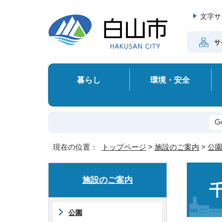
文字サ
サ
暮らし
環境・安全
現在の位置：
トップページ
>
施設のご案内
>
公
施設のご案内
公園