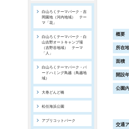
白山ろくテーマパーク・吉
岡園地（河内地域） テー
マ「花」
概要
白山ろくテーマパーク・白
山吉野オートキャンプ場
所在
（吉野谷地域） テーマ
「人」
面積
白山ろくテーマパーク・バ
ードハミング鳥越（鳥越地
開設
域）
公園
大巻どんど橋
松任海浜公園
アプリコットパーク
交通