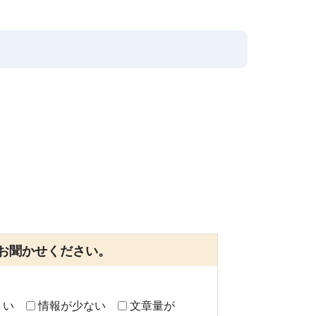
お聞かせください。
くい
情報が少ない
文章量が