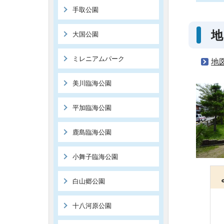
手取公園
地
大国公園
ミレニアムパーク
地
美川臨海公園
平加臨海公園
鹿島臨海公園
小舞子臨海公園
白山郷公園
十八河原公園