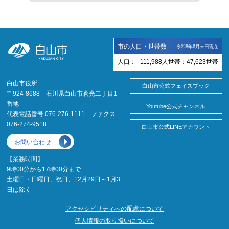
市の人口・世帯数
令和8年6月末日現在
人口：
111,988
人
世帯：
47,623
世帯
白山市役所
白山市公式フェイスブック
〒924-8688 石川県白山市倉光二丁目1
番地
Youtube公式チャンネル
代表電話番号 076-276-1111 ファクス
076-274-9518
白山市公式LINEアカウント
お問い合わせ
【業務時間】
9時00分から17時00分まで
土曜日・日曜日、祝日、12月29日～1月3
日は除く
アクセシビリティへの配慮について
個人情報の取り扱いについて