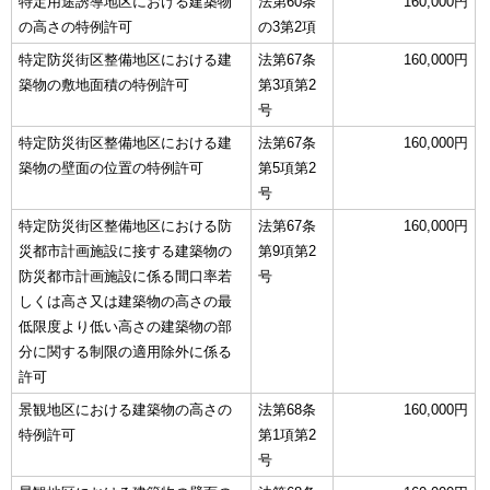
特定用途誘導地区における建築物
法第60条
160,000円
の高さの特例許可
の3第2項
特定防災街区整備地区における建
法第67条
160,000円
築物の敷地面積の特例許可
第3項第2
号
特定防災街区整備地区における建
法第67条
160,000円
築物の壁面の位置の特例許可
第5項第2
号
特定防災街区整備地区における防
法第67条
160,000円
災都市計画施設に接する建築物の
第9項第2
防災都市計画施設に係る間口率若
号
しくは高さ又は建築物の高さの最
低限度より低い高さの建築物の部
分に関する制限の適用除外に係る
許可
景観地区における建築物の高さの
法第68条
160,000円
特例許可
第1項第2
号