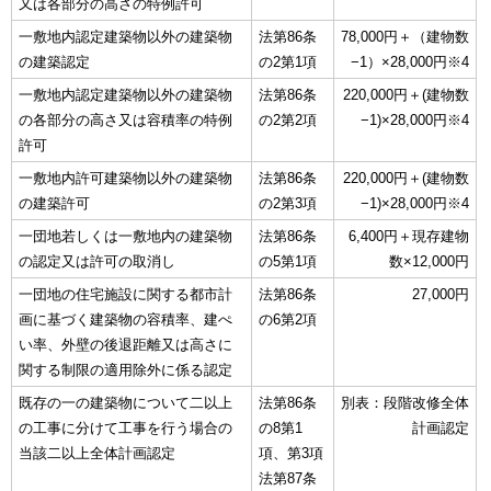
又は各部分の高さの特例許可
一敷地内認定建築物以外の建築物
法第86条
78,000円＋（建物数
の建築認定
の2第1項
−1）×28,000円※4
一敷地内認定建築物以外の建築物
法第86条
220,000円＋(建物数
の各部分の高さ又は容積率の特例
の2第2項
−1)×28,000円※4
許可
一敷地内許可建築物以外の建築物
法第86条
220,000円＋(建物数
の建築許可
の2第3項
−1)×28,000円※4
一団地若しくは一敷地内の建築物
法第86条
6,400円＋現存建物
の認定又は許可の取消し
の5第1項
数×12,000円
一団地の住宅施設に関する都市計
法第86条
27,000円
画に基づく建築物の容積率、建ぺ
の6第2項
い率、外壁の後退距離又は高さに
関する制限の適用除外に係る認定
既存の一の建築物について二以上
法第86条
別表：段階改修全体
の工事に分けて工事を行う場合の
の8第1
計画認定
当該二以上全体計画認定
項、第3項
法第87条