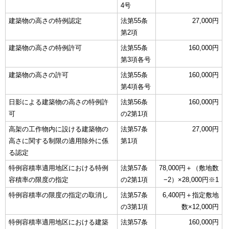
4号
建築物の高さの特例認定
法第55条
27,000円
第2項
建築物の高さの特例許可
法第55条
160,000円
第3項各号
建築物の高さの許可
法第55条
160,000円
第4項各号
日影による建築物の高さの特例許
法第56条
160,000円
可
の2第1項
高架の工作物内に設ける建築物の
法第57条
27,000円
高さに関する制限の適用除外に係
第1項
る認定
特例容積率適用地区における特例
法第57条
78,000円＋（敷地数
容積率の限度の指定
の2第1項
−2）×28,000円※1
特例容積率の限度の指定の取消し
法第57条
6,400円＋指定敷地
の3第1項
数×12,000円
特例容積率適用地区における建築
法第57条
160,000円