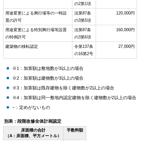
の2第1項
用途変更による興行場等の一時設
法第87条
120,000円
置の許可
の3第5項
用途変更による特別興行場等設置
法第87条
160,000円
の特例許可
の3第6項
建築物の移転認定
令第137条
27,000円
の16第2号
※1：加算額は敷地数が3以上の場合
※2：加算額は建物数が3以上の場合
※3：加算額は既存建物を除く建物数が2以上の場合
※4：加算額は同一敷地内認定建物を除く建物数が2以上の場合
−：定めがないもの
別表：段階改修全体計画認定
床面積の合計
手数料額
（A：床面積、平方メートル）