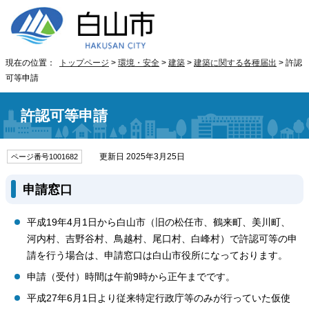
現在の位置：
トップページ
>
環境・安全
>
建築
>
建築に関する各種届出
> 許認
可等申請
許認可等申請
更新日 2025年3月25日
ページ番号1001682
申請窓口
平成19年4月1日から白山市（旧の松任市、鶴来町、美川町、
河内村、吉野谷村、鳥越村、尾口村、白峰村）で許認可等の申
請を行う場合は、申請窓口は白山市役所になっております。
申請（受付）時間は午前9時から正午までです。
平成27年6月1日より従来特定行政庁等のみが行っていた仮使