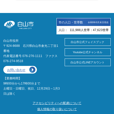
市の人口・世帯数
令和8年6月末日現在
人口：
111,988
人
世帯：
47,623
世帯
白山市役所
白山市公式フェイスブック
〒924-8688 石川県白山市倉光二丁目1
番地
Youtube公式チャンネル
代表電話番号 076-276-1111 ファクス
076-274-9518
白山市公式LINEアカウント
お問い合わせ
【業務時間】
9時00分から17時00分まで
土曜日・日曜日、祝日、12月29日～1月3
日は除く
アクセシビリティへの配慮について
個人情報の取り扱いについて