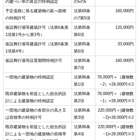
の建ぺい率の算定の特例認定
の5の6
予定道路に係る建築物の延べ面積
法第68条
160,000円
の特例許可
の7第5項
仮設興行場等建築許可（法第6条第
法第85条
120,000円
1項第1号から第3号）
第6項
仮設興行場等建築許可（法第6条第
法第85条
33,000円
1項第4号）
第6項
仮設興行場等設置期間特例許可
法第85条
160,000円
第7項
一団地の建築物の特例認定
法第86条
78,000円＋（建物数
第1項
−2）×28,000円※2
既存建築物を前提とした総合的設
法第86条
78,000円＋（建物数
計による建築物の特例認定
第2項
−1）×28,000円※3
一団地の建築物の各部分の高さ又
法第86条
220,000円＋(建物数
は容積率の特例許可
第3項
−2)×28,000円※2
既存建築物を前提とした総合的設
法第86条
220,000円＋(建物数
計による一団地の建築物の容積率
第4項
−1)×28,000円※3