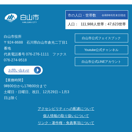
市の人口・世帯数
令和8年6月末日現在
人口：
111,988
人
世帯：
47,623
世帯
白山市役所
白山市公式フェイスブック
〒924-8688 石川県白山市倉光二丁目1
番地
Youtube公式チャンネル
代表電話番号 076-276-1111 ファクス
076-274-9518
白山市公式LINEアカウント
お問い合わせ
【業務時間】
9時00分から17時00分まで
土曜日・日曜日、祝日、12月29日～1月3
日は除く
アクセシビリティへの配慮について
個人情報の取り扱いについて
リンク・著作権・免責事項について