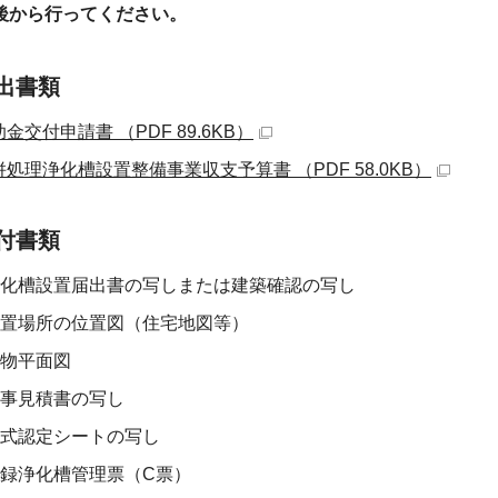
後から行ってください。
出書類
金交付申請書 （PDF 89.6KB）
併処理浄化槽設置整備事業収支予算書 （PDF 58.0KB）
付書類
化槽設置届出書の写しまたは建築確認の写し
置場所の位置図（住宅地図等）
物平面図
事見積書の写し
式認定シートの写し
録浄化槽管理票（C票）