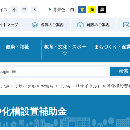
小
中
大
イズ
背景色
イトマップ
各課のご案内
施設のご案内
健康・福祉
教育・文化・スポー
まちづくり・産
ツ
>
ごみ・リサイクル
>
お知らせ（ごみ・リサイクル）
> 浄化槽設置
浄化槽設置補助金