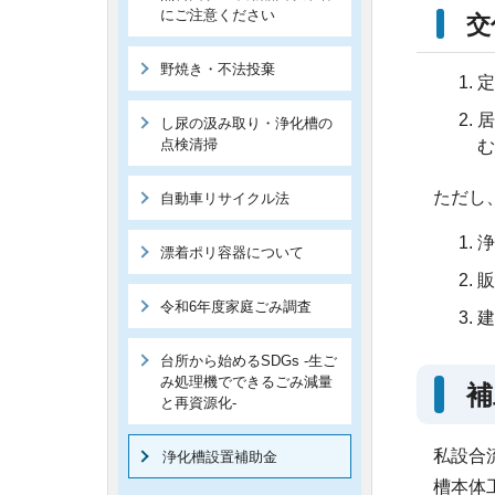
にご注意ください
交
野焼き・不法投棄
定
居
し尿の汲み取り・浄化槽の
点検清掃
む
ただし
自動車リサイクル法
浄
漂着ポリ容器について
販
令和6年度家庭ごみ調査
建
台所から始めるSDGs -生ご
み処理機でできるごみ減量
補
と再資源化-
私設合
浄化槽設置補助金
槽本体