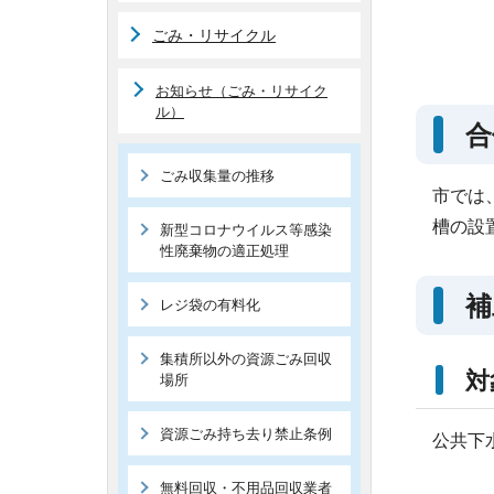
ごみ・リサイクル
お知らせ（ごみ・リサイク
ル）
合
ごみ収集量の推移
市では
槽の設
新型コロナウイルス等感染
性廃棄物の適正処理
補
レジ袋の有料化
集積所以外の資源ごみ回収
対
場所
資源ごみ持ち去り禁止条例
公共下
無料回収・不用品回収業者