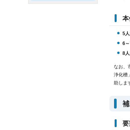
本
5人
6～
8人
なお、
浄化槽
助しま
補
要