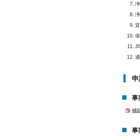
浄
浄
賃
保
J
適
申
事
補助
事