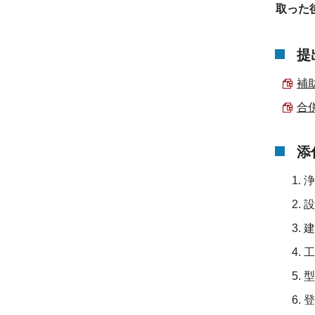
取った
提
補助
合
添
浄
設
建
工
型
登