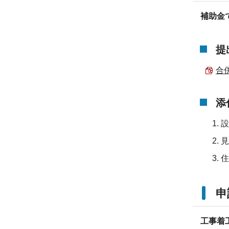
補助金
提
合
添
設
見
住
申
工事着