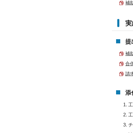
補助
実
提
補助
合
請求
添
工
工
チ