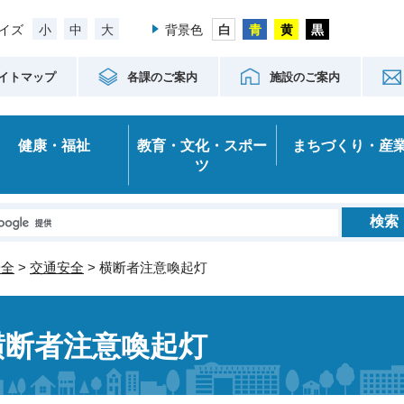
小
中
大
イズ
背景色
イトマップ
各課のご案内
施設のご案内
健康・福祉
教育・文化・スポー
まちづくり・産
ツ
安全
>
交通安全
> 横断者注意喚起灯
横断者注意喚起灯