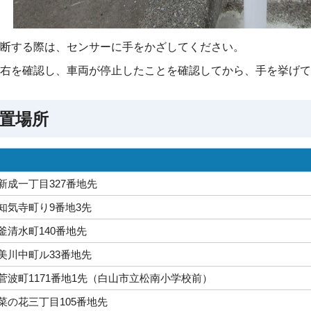
断する際は、センサーに手をかざしてください。
右を確認し、車両が停止したことを確認してから、手を挙げて
置場所
新成一丁目327番地先
知気寺町り9番地3先
釜清水町140番地先
美川中町ル33番地先
菅波町1171番地1先（白山市立松南小学校前）
菜の花三丁目105番地先