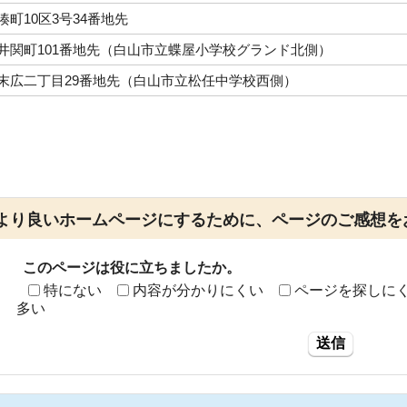
湊町10区3号34番地先
井関町101番地先（白山市立蝶屋小学校グランド北側）
末広二丁目29番地先（白山市立松任中学校西側）
より良いホームページにするために、ページのご感想を
このページは役に立ちましたか。
特にない
内容が分かりにくい
ページを探しに
多い
送信